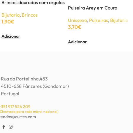
Brincos dourados com argolas
Pulseira Arey em Couro
Bijutaria
,
Brincos
Unissexo
,
Pulseiras
,
Bijutaria
1,90
€
3,70
€
Adicionar
Adicionar
Rua da Portelinha,483
4510-638 Fânzeres (Gondomar)
Portugal
+351 917 526 209
(Chamada para rede móvel nacional)
vendas@curtes.com