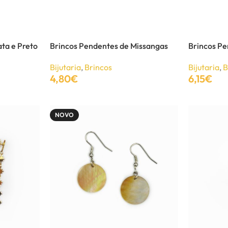
ta e Preto
Brincos Pendentes de Missangas
Brincos P
Bijutaria
,
Brincos
Bijutaria
,
B
4,80
€
6,15
€
Adicionar
Adicionar
NOVO