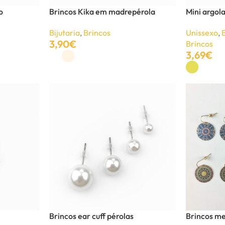
o
Brincos Kika em madrepérola
Mini argol
Bijutaria
,
Brincos
Unissexo
,
3,90
€
Brincos
3,69
€
Ver Opções
Ver Opções
Brincos ear cuff pérolas
Brincos me