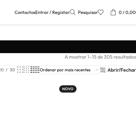
Contactos
Entrar / Registar
Pesquisar
0
/
0,00
A mostrar 1–15 de 305 resultados
Abrir/Fechar
20
30
NOVO