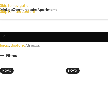
Skip to navigation
nício
Loja
Oportunidades
Apartments
Skip to main content
Início
Bijutaria
Brincos
Filtros
NOVO
NOVO