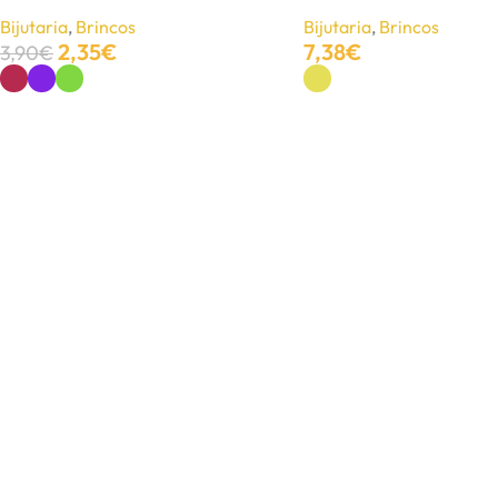
Bijutaria
,
Brincos
Bijutaria
,
Brincos
2,35
€
7,38
€
3,90
€
Colar Dacey prateado
Ver Opções
Ver Opções
Bijutaria
,
Colares
5,10
€
8,50
€
Ver Opções