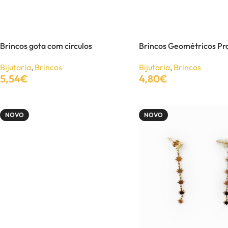
Brincos gota com círculos
Brincos Geométricos Pra
Bijutaria
,
Brincos
Bijutaria
,
Brincos
5,54
€
4,80
€
BIJUTARIA
Adicionar
Adicionar
Anéis
NOVO
NOVO
Brincos
Colares
Conjuntos
Pulseiras