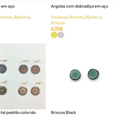
a em aço
Argolas com dobradiça em aço
Brincos
,
Bijutaria
,
Unissexo
,
Brincos
,
Bijutaria
,
Brincos
6,15
€
Ver Opções
tal padrão colorido
Brincos Black