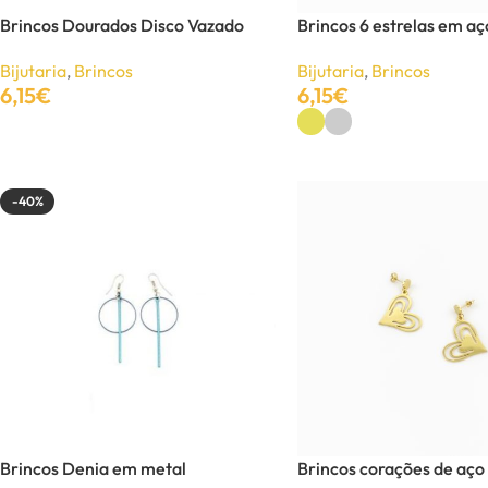
UNISSEXO
Brincos Dourados Disco Vazado
Brincos 6 estrelas em aç
Anéis
Bijutaria
,
Brincos
Bijutaria
,
Brincos
Brincos
6,15
€
6,15
€
Adicionar
Ver Opções
Colares
Pulseiras
-40%
-40%
Brincos Denia em metal
Brincos corações de aço