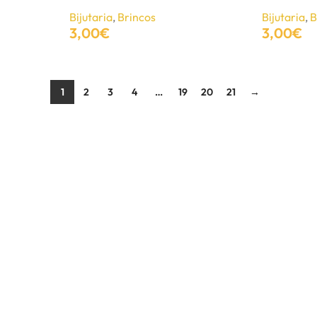
Bijutaria
,
Brincos
Bijutaria
,
B
3,00
€
3,00
€
Adicionar
Ver Opções
1
2
3
4
…
19
20
21
→