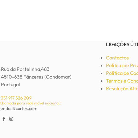
LIGAÇÕES ÚT
Contactos
Política de Pr
Rua da Portelinha,483
Política de Co
4510-638 Fânzeres (Gondomar)
Termos e Cond
Portugal
Resolução Alte
+351 917 526 209
(Chamada para rede móvel nacional)
vendas@curtes.com