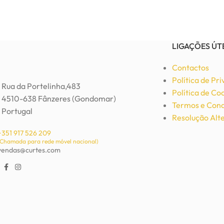
LIGAÇÕES ÚT
Contactos
Política de Pr
Rua da Portelinha,483
Política de Co
4510-638 Fânzeres (Gondomar)
Termos e Cond
Portugal
Resolução Alte
+351 917 526 209
(Chamada para rede móvel nacional)
vendas@curtes.com