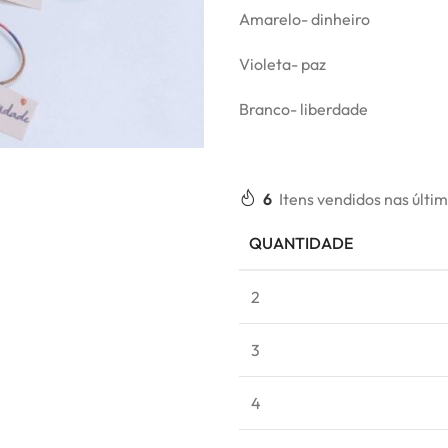
Amarelo- dinheiro
Violeta- paz
Branco- liberdade
6
Itens vendidos nas últi
QUANTIDADE
2
3
4