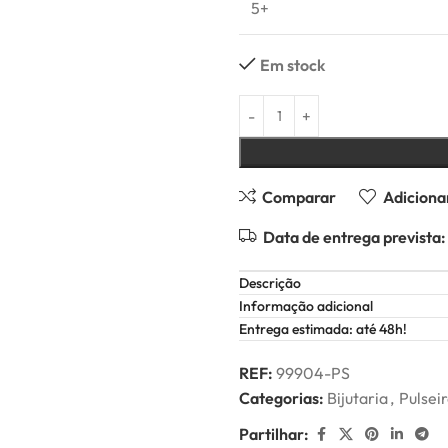
5+
Em stock
Comparar
Adicionar
Data de entrega prevista:
Descrição
Informação adicional
Entrega estimada: até 48h!
REF:
99904-PS
Categorias:
Bijutaria
,
Pulsei
Partilhar: