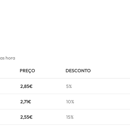
mas hora
PREÇO
DESCONTO
2,85
€
5%
2,71
€
10%
2,55
€
15%