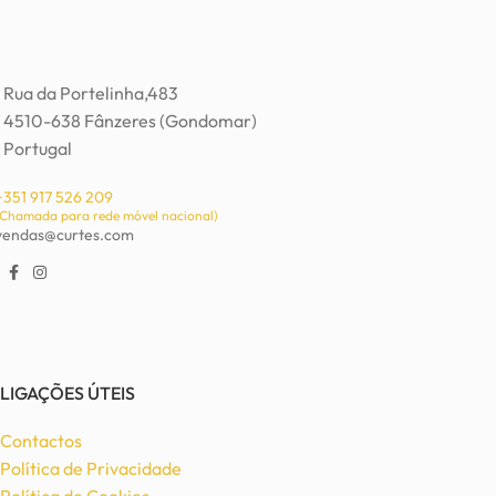
Rua da Portelinha,483
4510-638 Fânzeres (Gondomar)
Portugal
+351 917 526 209
(Chamada para rede móvel nacional)
vendas@curtes.com
LIGAÇÕES ÚTEIS
Contactos
Política de Privacidade