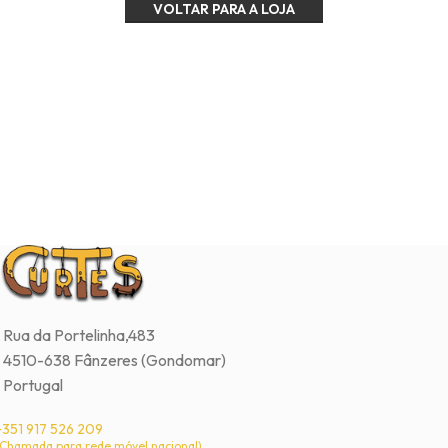
VOLTAR PARA A LOJA
Rua da Portelinha,483
4510-638 Fânzeres (Gondomar)
Portugal
+351 917 526 209
(Chamada para rede móvel nacional)