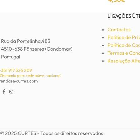
Adicionar
Adicionar
LIGAÇÕES ÚT
Contactos
Política de Pr
Rua da Portelinha,483
Política de Co
4510-638 Fânzeres (Gondomar)
Termos e Cond
Portugal
Resolução Alte
+351 917 526 209
(Chamada para rede móvel nacional)
vendas@curtes.com
© 2025 CURTES - Todos os direitos reservados