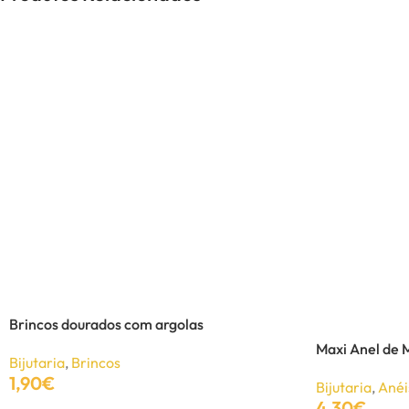
Brincos dourados com argolas
Maxi Anel de 
Bijutaria
,
Brincos
1,90
€
Bijutaria
,
Anéi
4,30
€