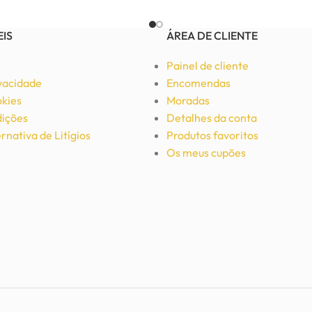
Adicionar
EIS
ÁREA DE CLIENTE
Painel de cliente
ivacidade
Encomendas
okies
Moradas
ições
Detalhes da conta
rnativa de Litígios
Produtos favoritos
Os meus cupões