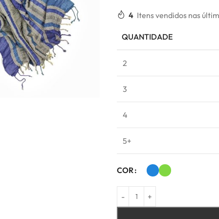
4
Itens vendidos nas últi
QUANTIDADE
2
3
4
5+
COR