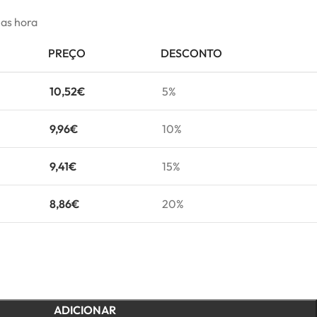
mas hora
PREÇO
DESCONTO
10,52
€
5%
9,96
€
10%
9,41
€
15%
8,86
€
20%
ADICIONAR