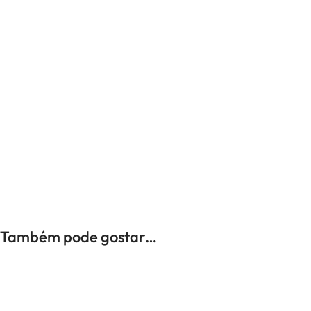
UNISSEXO
Anéis
Brincos
Colares
Pulseiras
-12%
Também pode gostar…