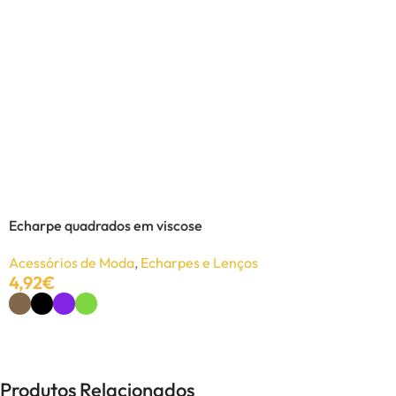
Colar Cassandra
Bijutaria
,
Colares
12,30
€
13,90
€
Adicionar
Echarpe quadrados em viscose
Acessórios de Moda
,
Echarpes e Lenços
4,92
€
Ver Opções
Produtos Relacionados