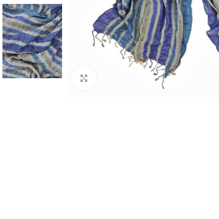
Click to enlarge
BIJUTARIA
Anéis
Brincos
Colares
Conjuntos
Pulseiras