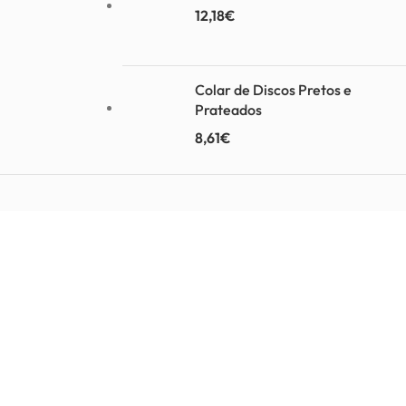
12,18
€
Colar de Discos Pretos e
Prateados
8,61
€