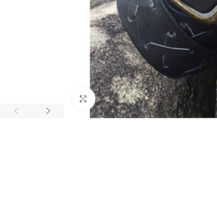
BIJUTARIA
Anéis
Click to enlarge
Brincos
Colares
Conjuntos
Pulseiras