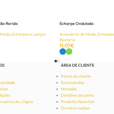
ão florida
Echarpe Ondulada
e Moda
,
Echarpes e Lenços
Acessórios de Moda
,
Echarpes
Bijutaria
11,07
€
Ver Opções
EIS
ÁREA DE CLIENTE
Painel de cliente
ivacidade
Encomendas
okies
Moradas
ições
Detalhes da conta
rnativa de Litígios
Produtos favoritos
Os meus cupões