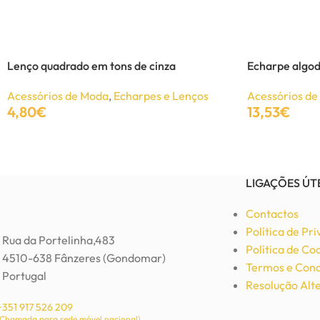
Brinco Bengladesh em metal
Bijutaria
,
Brincos
Lenço quadrado em tons de cinza
Echarpe algod
3,80
€
6,30
€
Acessórios de Moda
,
Echarpes e Lenços
Acessórios d
4,80
€
13,53
€
Ver Opções
Adicionar
Adicionar
LIGAÇÕES ÚT
Contactos
Política de Pr
Rua da Portelinha,483
Política de Co
4510-638 Fânzeres (Gondomar)
Termos e Cond
Portugal
Resolução Alte
+351 917 526 209
(Chamada para rede móvel nacional)