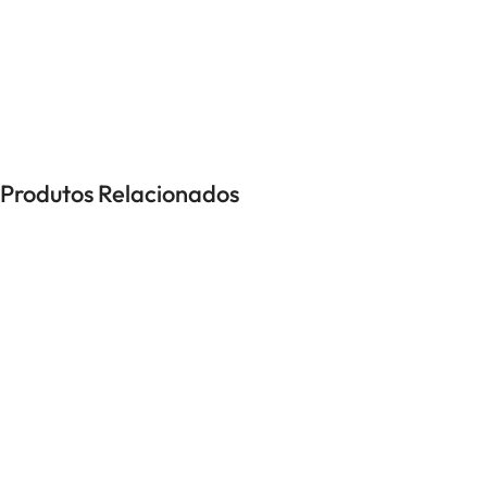
UNISSEXO
Anéis
Brincos
Colares
Pulseiras
Produtos Relacionados
-40%