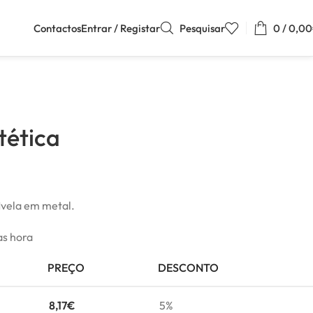
Contactos
Entrar / Registar
Pesquisar
0
/
0,00
tética
ivela em metal.
as hora
PREÇO
DESCONTO
8,17
€
5%