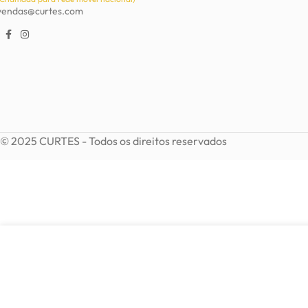
vendas@curtes.com
© 2025 CURTES - Todos os direitos reservados
8,60
€
VER OPÇÕES
Cinto Pele Sintética