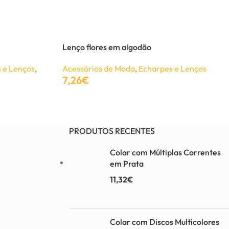
Lenço flores em algodão
 e Lenços
,
Acessórios de Moda
,
Echarpes e Lenços
7,26
€
Adicionar
PRODUTOS RECENTES
Colar com Múltiplas Correntes
em Prata
11,32
€
Colar com Discos Multicolores