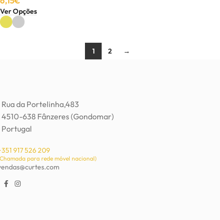
6,15
€
Ver Opções
1
2
→
Rua da Portelinha,483
4510-638 Fânzeres (Gondomar)
Portugal
+351 917 526 209
(Chamada para rede móvel nacional)
vendas@curtes.com