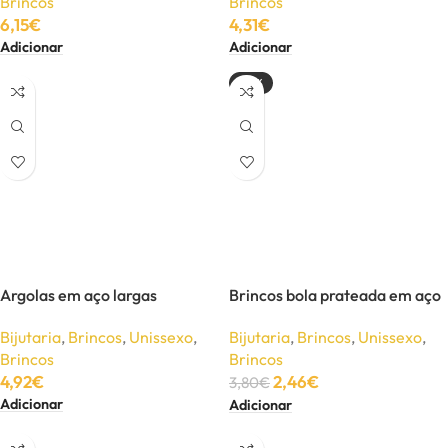
Brincos
Brincos
6,15
€
4,31
€
Adicionar
Adicionar
-35%
Argolas em aço largas
Brincos bola prateada em aço
Bijutaria
,
Brincos
,
Unissexo
,
Bijutaria
,
Brincos
,
Unissexo
,
Brincos
Brincos
4,92
€
2,46
€
3,80
€
Adicionar
Adicionar