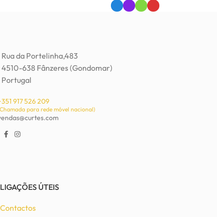
Rua da Portelinha,483
4510-638 Fânzeres (Gondomar)
Portugal
+351 917 526 209
(Chamada para rede móvel nacional)
vendas@curtes.com
LIGAÇÕES ÚTEIS
Contactos