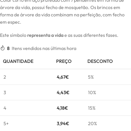
Colar curto em aço prateado com 7 pendentes em forma de
árvore da vida, possui fecho de mosquetão. Os brincos em
forma de árvore da vida combinam na perfeição, com fecho
em espec.
Este símbolo
representa a vida
e as suas diferentes fases.
8
Itens vendidos nas últimas hora
QUANTIDADE
PREÇO
DESCONTO
2
4,67
€
5%
3
4,43
€
10%
4
4,18
€
15%
5+
3,94
€
20%