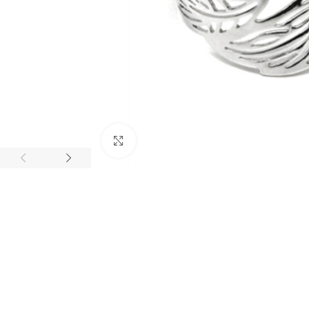
BIJUTARIA
Anéis
Click to enlarge
Brincos
Colares
Conjuntos
Pulseiras