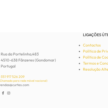
LIGAÇÕES ÚT
Contactos
Política de Pr
Rua da Portelinha,483
Política de Co
4510-638 Fânzeres (Gondomar)
Termos e Cond
Portugal
Resolução Alte
+351 917 526 209
(Chamada para rede móvel nacional)
vendas@curtes.com