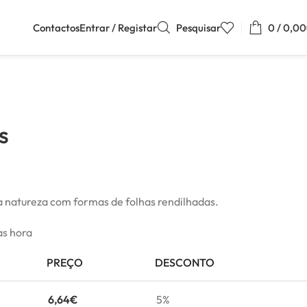
Contactos
Entrar / Registar
Pesquisar
0
/
0,00
s
na natureza com formas de folhas rendilhadas.
as hora
PREÇO
DESCONTO
6,64
€
5%