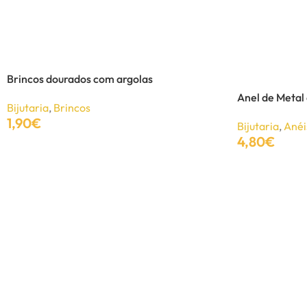
Brincos folhas com brilhos
Bijutaria
,
Brincos
2,35
€
3,90
€
Brincos dourados com argolas
Anel de Metal
Bijutaria
,
Brincos
Ver Opções
1,90
€
Bijutaria
,
Anéi
4,80
€
Adicionar
Adicionar