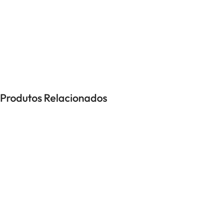
UNISSEXO
Anéis
Brincos
Colares
Pulseiras
Produtos Relacionados
-40%