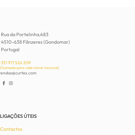
Rua da Portelinha,483
4510-638 Fânzeres (Gondomar)
Portugal
+351 917 526 209
(Chamada para rede móvel nacional)
vendas@curtes.com
LIGAÇÕES ÚTEIS
Contactos