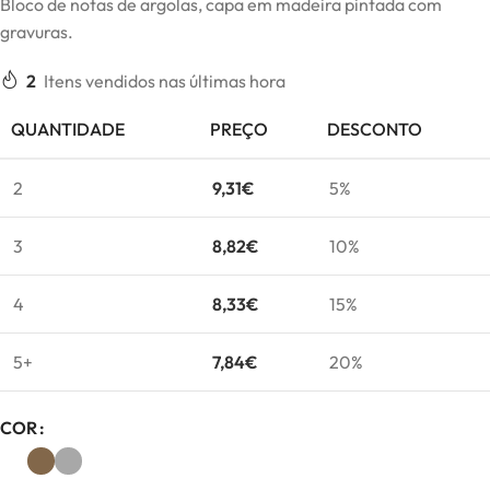
Bloco de notas de argolas, capa em madeira pintada com
gravuras.
2
Itens vendidos nas últimas hora
QUANTIDADE
PREÇO
DESCONTO
2
9,31
€
5%
3
8,82
€
10%
4
8,33
€
15%
5+
7,84
€
20%
COR