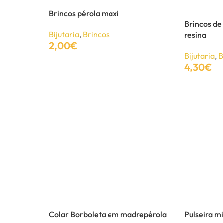
Brincos pérola maxi
Brincos de
Bijutaria
,
Brincos
resina
2,00
€
Bijutaria
,
B
Adicionar
4,30
€
Adicionar
Colar Borboleta em madrepérola
Pulseira m