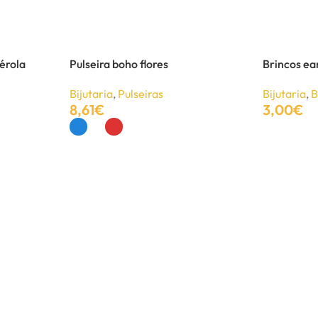
érola
Pulseira boho flores
Brincos ear
Bijutaria
,
Pulseiras
Bijutaria
,
B
8,61
€
3,00
€
Ver Opções
Adicionar