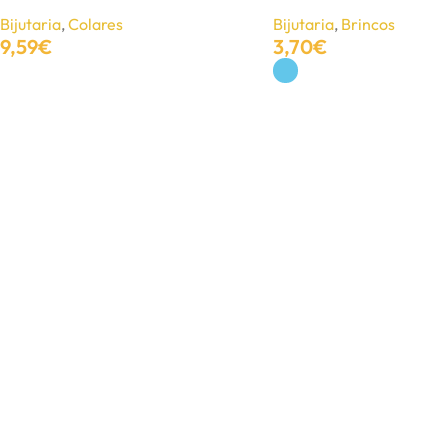
Bijutaria
,
Colares
Bijutaria
,
Brincos
9,59
€
3,70
€
Gargantilha de metal
Adicionar
Ver Opções
Bijutaria
,
Colares
4,00
€
10,00
€
Adicionar