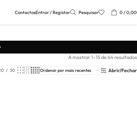
Contactos
Entrar / Registar
Pesquisar
0
/
0,00
O
A mostrar 1–15 de 64 resultados
Abrir/Fechar
20
30