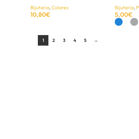
Bijutaria
,
Colares
Bijutaria
,
P
10,80
€
5,00
€
Adicionar
Ver Opções
1
2
3
4
5
→