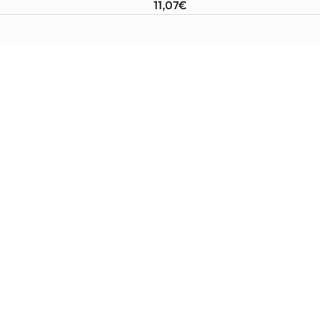
11,07
€