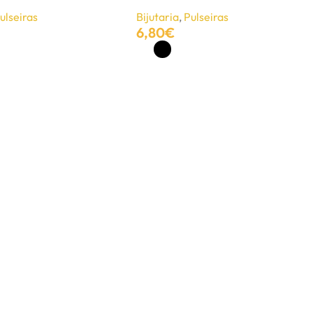
ulseiras
Bijutaria
,
Pulseiras
6,80
€
Ver Opções