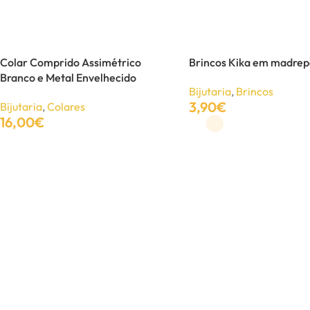
Colar Comprido Assimétrico
Brincos Kika em madrep
Branco e Metal Envelhecido
Bijutaria
,
Brincos
3,90
€
Bijutaria
,
Colares
BIJUTARIA
16,00
€
Ver Opções
Adicionar
Anéis
Brincos
Colares
Conjuntos
Pulseiras