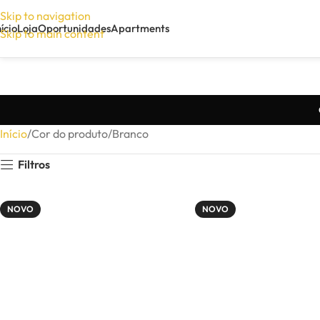
Skip to navigation
nício
Loja
Oportunidades
Apartments
Skip to main content
Início
Cor do produto
Branco
Filtros
NOVO
NOVO