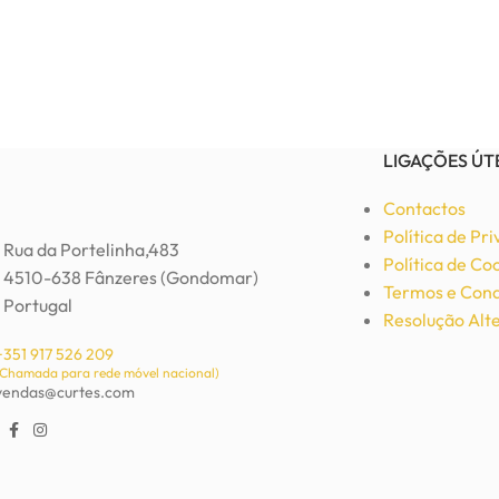
LIGAÇÕES ÚT
Contactos
Política de Pr
Rua da Portelinha,483
Política de Co
4510-638 Fânzeres (Gondomar)
Termos e Cond
Portugal
Resolução Alte
+351 917 526 209
(Chamada para rede móvel nacional)
vendas@curtes.com