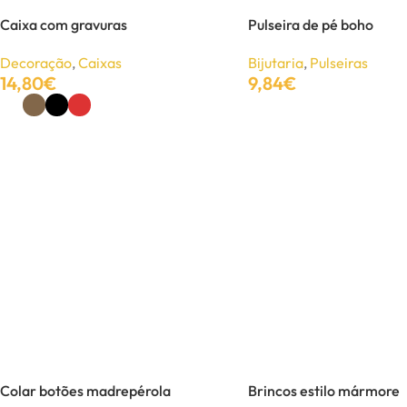
UNISSEXO
Caixa com gravuras
Pulseira de pé boho
Anéis
Decoração
,
Caixas
Bijutaria
,
Pulseiras
Brincos
14,80
€
9,84
€
Ver Opções
Ver Opções
Colares
Pulseiras
-60%
Colar botões madrepérola
Brincos estilo mármore