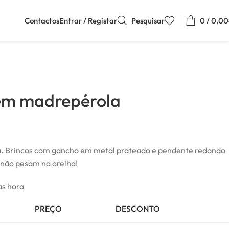
Contactos
Entrar / Registar
Pesquisar
0
/
0,00
 em madrepérola
. Brincos com gancho em metal prateado e pendente redondo
 não pesam na orelha!
as hora
PREÇO
DESCONTO