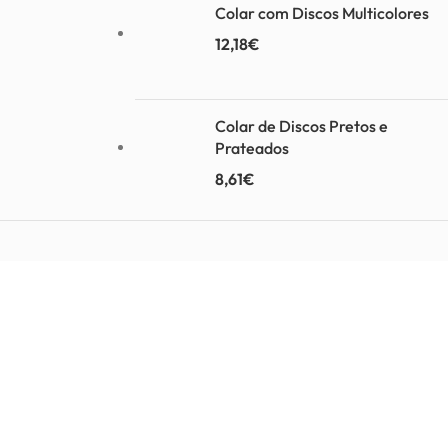
Colar com Discos Multicolores
12,18
€
Colar de Discos Pretos e
Prateados
8,61
€