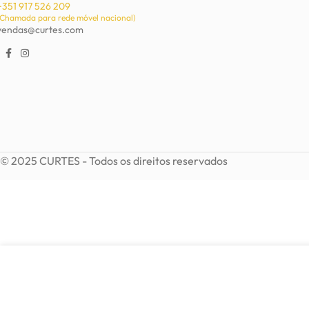
+351 917 526 209
(Chamada para rede móvel nacional)
vendas@curtes.com
© 2025 CURTES - Todos os direitos reservados
3,90
€
VER OPÇÕES
Brincos Kika em madrepérola