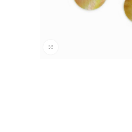
Click to enlarge
BIJUTARIA
Anéis
Brincos
Colares
Conjuntos
Pulseiras