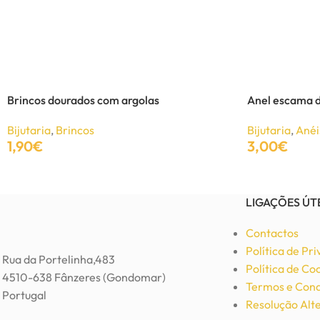
Brincos prateados às listras
Bijutaria
,
Brincos
3,69
€
6,15
€
Brincos dourados com argolas
Anel escama d
Adicionar
Bijutaria
,
Brincos
Bijutaria
,
Anéi
1,90
€
3,00
€
Adicionar
Adicionar
LIGAÇÕES ÚT
Contactos
Política de Pr
Rua da Portelinha,483
Política de Co
4510-638 Fânzeres (Gondomar)
Termos e Cond
Portugal
Resolução Alte