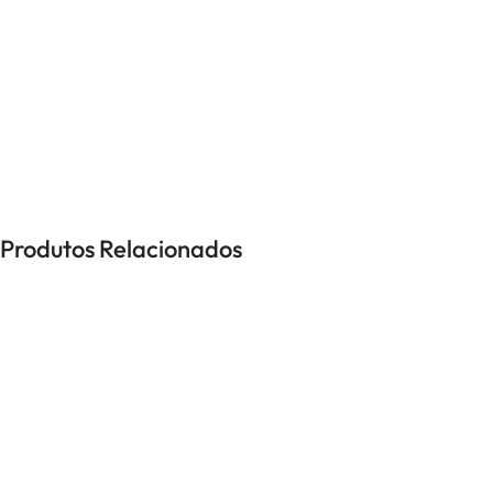
UNISSEXO
Anéis
Brincos
Colares
Pulseiras
Produtos Relacionados
-40%