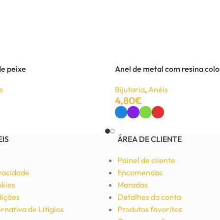
e peixe
Anel de metal com resina colo
s
Bijutaria
,
Anéis
4,80
€
Ver Opções
EIS
ÁREA DE CLIENTE
Painel de cliente
ivacidade
Encomendas
okies
Moradas
ições
Detalhes da conta
rnativa de Litígios
Produtos favoritos