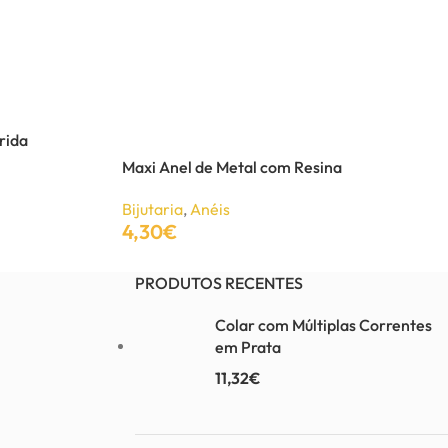
rida
Maxi Anel de Metal com Resina
Bijutaria
,
Anéis
4,30
€
Adicionar
PRODUTOS RECENTES
Colar com Múltiplas Correntes
em Prata
11,32
€