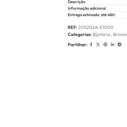
Descrição
Informação adicional
Entrega estimada: até 48h!
REF:
205202A-S7000
Categorias:
Bijutaria
,
Brinco
Partilhar: