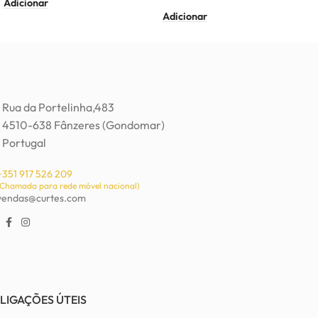
Adicionar
Adicionar
Rua da Portelinha,483
4510-638 Fânzeres (Gondomar)
Portugal
+351 917 526 209
(Chamada para rede móvel nacional)
vendas@curtes.com
LIGAÇÕES ÚTEIS