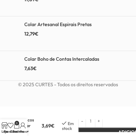
Colar Artesanal Espirais Pretas
12,79
€
Colar Boho de Contas Intercaladas
7,63
€
© 2025 CURTES - Todos os direitos reservados
Brincos
Em
0
3,69
€
Super
stock
leves
ADICIO
Loja
Favoritos
Carrinho
A minha conta