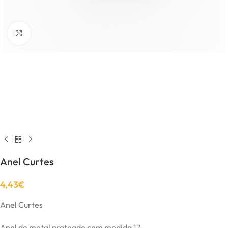
Click to enlarge
Anel Curtes
4,43
€
Anel Curtes
Anel de metal prateado com medida 17