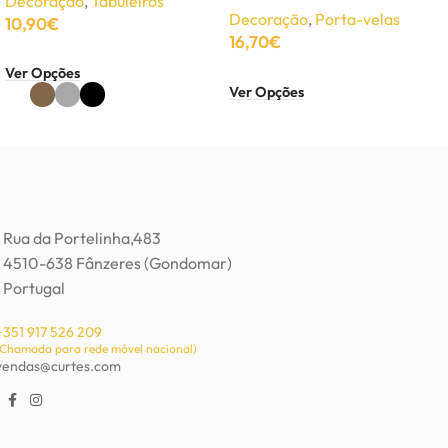
Decoração
,
Tabuleiros
Decoração
,
Porta-velas
10,90
€
16,70
€
Ver Opções
Ver Opções
Rua da Portelinha,483
4510-638 Fânzeres (Gondomar)
Portugal
+351 917 526 209
(Chamada para rede móvel nacional)
vendas@curtes.com