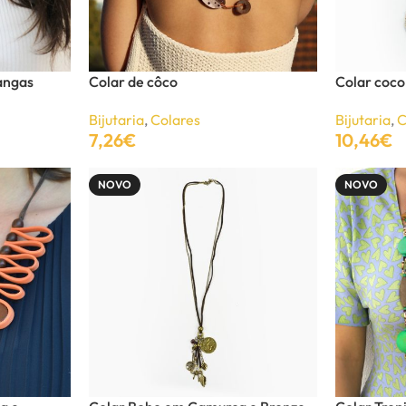
angas
Colar de côco
Colar coco
Bijutaria
,
Colares
Bijutaria
,
C
7,26
€
10,46
€
Adicionar
Adicionar
NOVO
NOVO