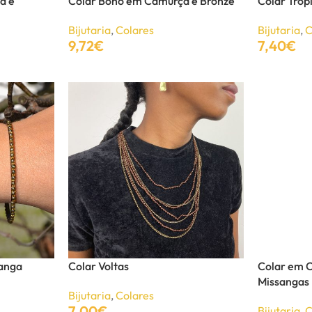
a e
Colar Boho em Camurça e Bronze
Colar Trop
Bijutaria
,
Colares
Bijutaria
,
C
9,72
€
7,40
€
Adicionar
Adicionar
sanga
Colar Voltas
Colar em C
Missangas
Bijutaria
,
Colares
7,00
€
Bijutaria
,
C