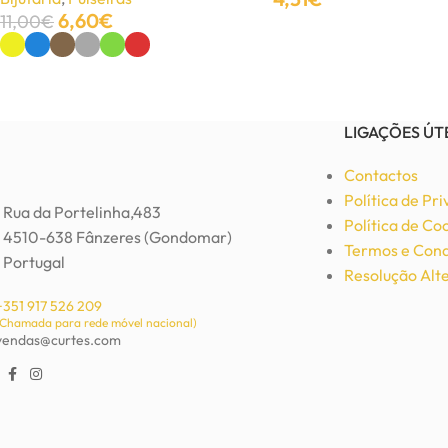
6,60
€
11,00
€
Adicionar
Ver Opções
Anel de Metal Coração
Bijutaria
,
Anéis
5,50
€
11,00
€
LIGAÇÕES ÚT
Adicionar
Contactos
Política de Pr
Rua da Portelinha,483
Política de Co
4510-638 Fânzeres (Gondomar)
Termos e Cond
Portugal
Resolução Alte
+351 917 526 209
(Chamada para rede móvel nacional)
vendas@curtes.com