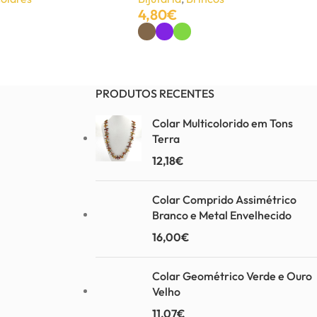
4,80
€
Ver Opções
PRODUTOS RECENTES
Colar Multicolorido em Tons
Terra
12,18
€
Colar Comprido Assimétrico
Branco e Metal Envelhecido
16,00
€
Colar Geométrico Verde e Ouro
Velho
11,07
€