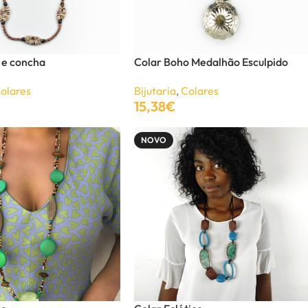
 e concha
Colar Boho Medalhão Esculpido
olares
Bijutaria
,
Colares
15,38
€
Adicionar
NOVO