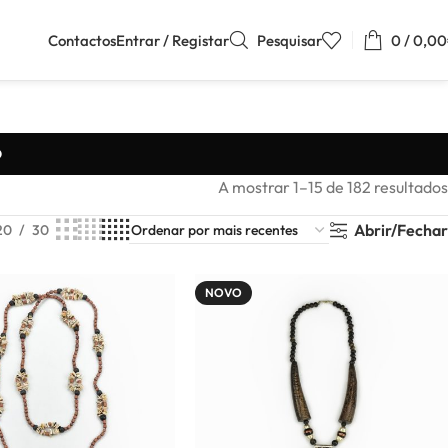
Contactos
Entrar / Registar
Pesquisar
0
/
0,00
O
A mostrar 1–15 de 182 resultados
Abrir/Fechar
20
30
NOVO