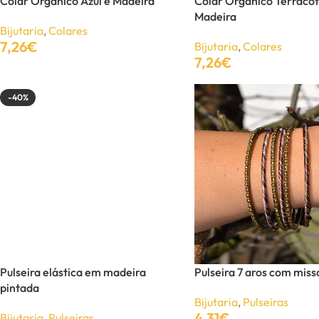
Colar Orgânico Azul e Madeira
Colar Orgânico Terracot
UNISSEXO
Madeira
Bijutaria
,
Colares
Anéis
7,26
€
Bijutaria
,
Colares
Brincos
7,26
€
Adicionar
Adicionar
Colares
-40%
Pulseiras
-50%
Pulseira elástica em madeira
Pulseira 7 aros com mis
pintada
Bijutaria
,
Pulseiras
4,31
€
Bijutaria
,
Pulseiras