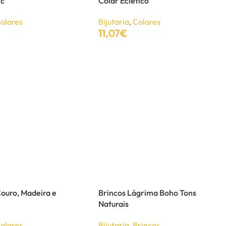
ic
Colar Eclético
olares
Bijutaria
,
Colares
11,07
€
Adicionar
ouro, Madeira e
Brincos Lágrima Boho Tons
Naturais
olares
Bijutaria
,
Brincos