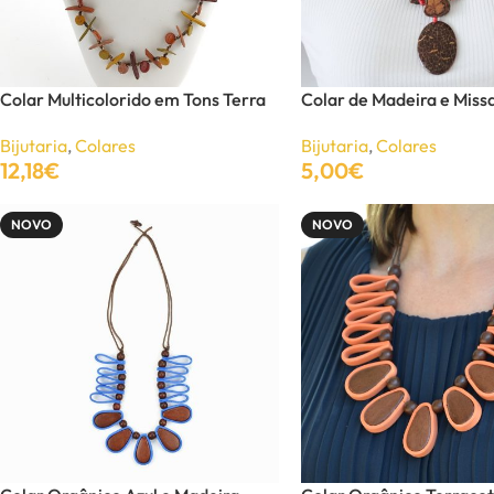
Colar Multicolorido em Tons Terra
Colar de Madeira e Miss
Bijutaria
,
Colares
Bijutaria
,
Colares
12,18
€
5,00
€
BIJUTARIA
Adicionar
Adicionar
Anéis
NOVO
NOVO
Brincos
Colares
Conjuntos
Pulseiras