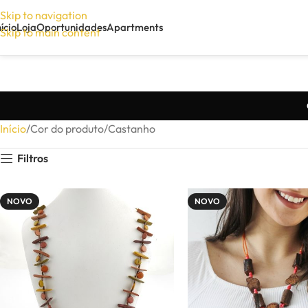
Skip to navigation
nício
Loja
Oportunidades
Apartments
Skip to main content
Início
Cor do produto
Castanho
Filtros
NOVO
NOVO