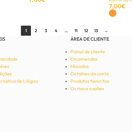
7,00
€
Adicionar
Ver Opções
1
2
3
4
…
11
12
13
→
EIS
ÁREA DE CLIENTE
Painel de cliente
ivacidade
Encomendas
okies
Moradas
ições
Detalhes da conta
rnativa de Litígios
Produtos favoritos
Os meus cupões