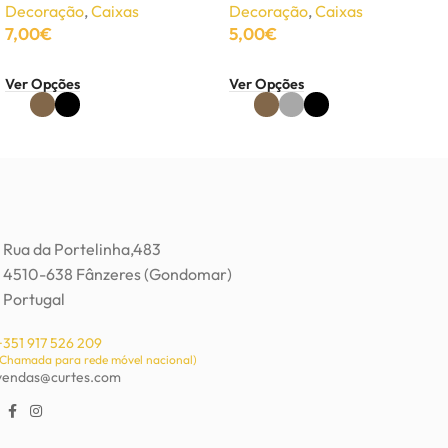
Decoração
,
Caixas
Decoração
,
Caixas
7,00
€
5,00
€
Ver Opções
Ver Opções
Rua da Portelinha,483
4510-638 Fânzeres (Gondomar)
Portugal
+351 917 526 209
(Chamada para rede móvel nacional)
vendas@curtes.com