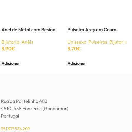
Anel de Metal com Resina
Pulseira Arey em Couro
Bijutaria
,
Anéis
Unissexo
,
Pulseiras
,
Bijutaria
3,90
€
3,70
€
Adicionar
Adicionar
Rua da Portelinha,483
4510-638 Fânzeres (Gondomar)
Portugal
+351 917 526 209