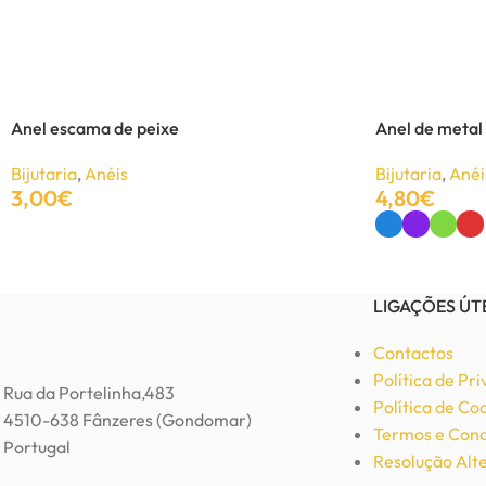
Colar Statement Preto
Bijutaria
,
Colares
7,20
€
12,00
€
Anel escama de peixe
Anel de metal
Bijutaria
,
Anéis
Bijutaria
,
Anéi
Adicionar
3,00
€
4,80
€
Adicionar
Ver Opções
LIGAÇÕES ÚT
Contactos
Política de Pr
Rua da Portelinha,483
Política de Co
4510-638 Fânzeres (Gondomar)
Termos e Cond
Portugal
Resolução Alte