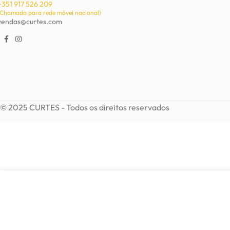
+351 917 526 209
(Chamada para rede móvel nacional)
vendas@curtes.com
© 2025 CURTES - Todos os direitos reservados
3,69
€
VER OPÇÕES
Brinco Amina
4,50
€