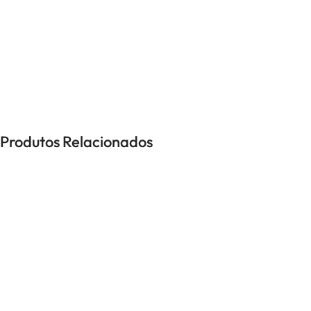
UNISSEXO
Anéis
Brincos
Colares
Pulseiras
Produtos Relacionados
-40%