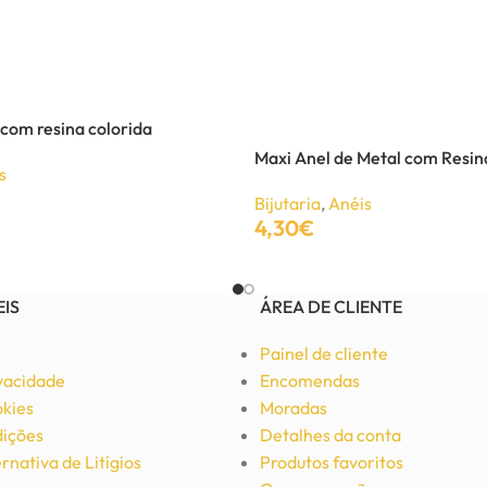
 com resina colorida
Maxi Anel de Metal com Resin
s
Bijutaria
,
Anéis
4,30
€
Adicionar
EIS
ÁREA DE CLIENTE
Painel de cliente
ivacidade
Encomendas
okies
Moradas
ições
Detalhes da conta
rnativa de Litígios
Produtos favoritos