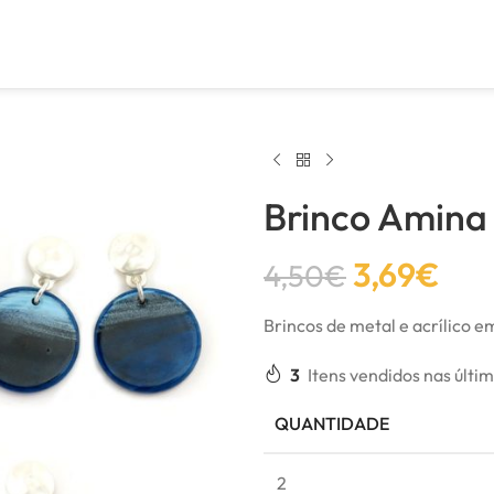
Brinco Amina
3,69
€
4,50
€
Brincos de metal e acrílico e
3
Itens vendidos nas últi
QUANTIDADE
2