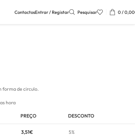
Contactos
Entrar / Registar
Pesquisar
0
/
0,00
m forma de circulo.
mas hora
PREÇO
DESCONTO
3,51
€
5%