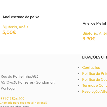
Pulseira de metal dourada
Anel escama de peixe
Bijutaria
,
Pulseiras
Anel de Metal
6,03
€
Bijutaria
,
Anéis
12,00
€
3,00
€
Bijutaria
,
Anéi
3,90
€
Adicionar
Adicionar
Adicionar
LIGAÇÕES ÚT
Contactos
Política de Pr
Rua da Portelinha,483
Política de Co
4510-638 Fânzeres (Gondomar)
Termos e Cond
Portugal
Resolução Alte
+351 917 526 209
(Chamada para rede móvel nacional)
vendas@curtes.com