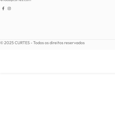
© 2025 CURTES - Todos os direitos reservados
8,35
€
Colar em nacar regulável
13,90
€
Em stock