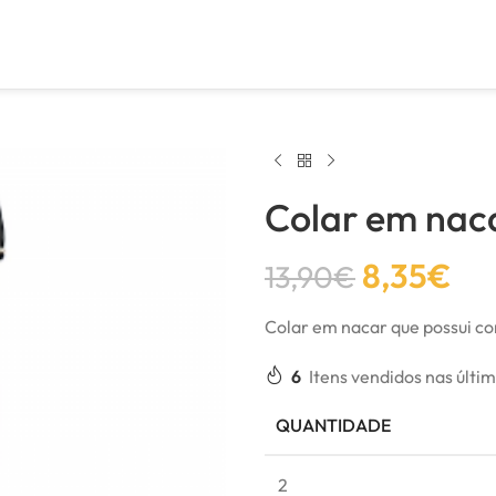
Colar em naca
8,35
€
13,90
€
Colar em nacar que possui cor
6
Itens vendidos nas últi
QUANTIDADE
2