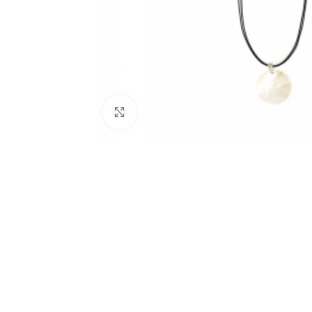
Click to enlarge
BIJUTARIA
Anéis
Brincos
Colares
Conjuntos
Pulseiras