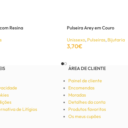
 com Resina
Pulseira Arey em Couro
s
Unissexo
,
Pulseiras
,
Bijutaria
3,70
€
Adicionar
EIS
ÁREA DE CLIENTE
Painel de cliente
ivacidade
Encomendas
okies
Moradas
ições
Detalhes da conta
rnativa de Litígios
Produtos favoritos
Os meus cupões