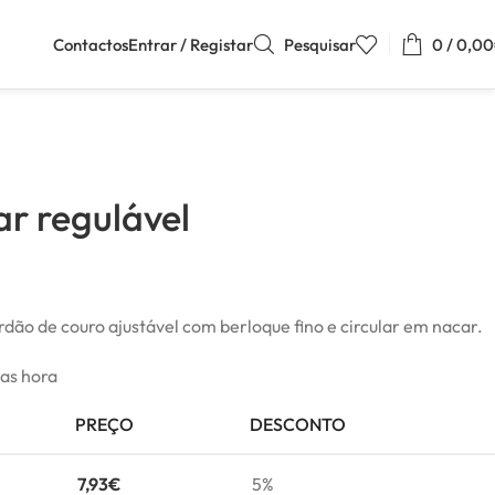
Contactos
Entrar / Registar
Pesquisar
0
/
0,00
r regulável
dão de couro ajustável com berloque fino e circular em nacar.
mas hora
PREÇO
DESCONTO
7,93
€
5%