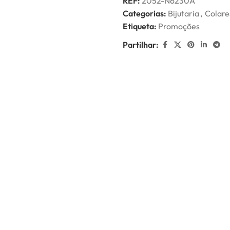
REF:
2052-N6230A
Categorias:
Bijutaria
,
Colare
Etiqueta:
Promoções
Partilhar: