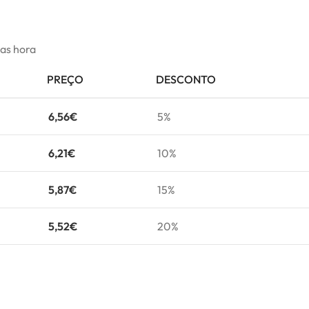
mas hora
PREÇO
DESCONTO
6,56
€
5%
6,21
€
10%
5,87
€
15%
5,52
€
20%