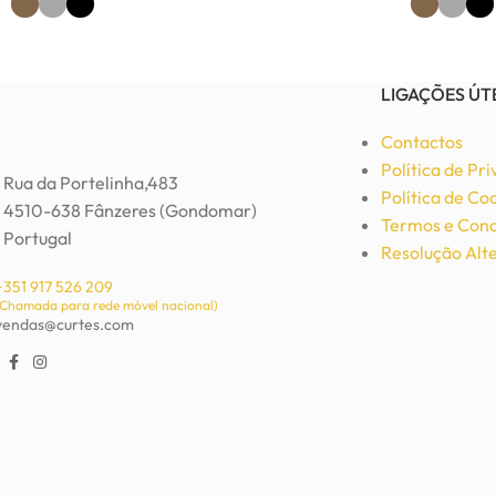
Ver Opções
Ver Opções
LIGAÇÕES ÚT
Contactos
Política de Pr
Rua da Portelinha,483
Política de Co
4510-638 Fânzeres (Gondomar)
Termos e Cond
Portugal
Resolução Alte
+351 917 526 209
(Chamada para rede móvel nacional)
vendas@curtes.com