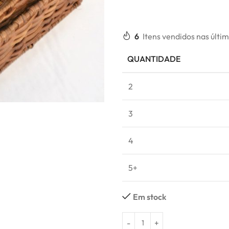
6
Itens vendidos nas últi
QUANTIDADE
2
3
4
5+
Em stock