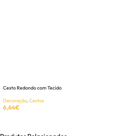
Pulseira Rossetti dourada
Bijutaria
,
Pulseiras
4,43
€
5,90
€
Ver Opções
Cesto Redondo com Tecido
Decoração
,
Cestos
6,64
€
Adicionar