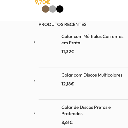
9,70
€
Ver Opções
PRODUTOS RECENTES
Colar com Múltiplas Correntes
em Prata
11,32
€
Colar com Discos Multicolores
12,18
€
Colar de Discos Pretos e
Prateados
8,61
€