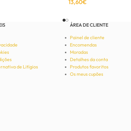
13,60
€
Ver Opções
EIS
ÁREA DE CLIENTE
Painel de cliente
ivacidade
Encomendas
okies
Moradas
ições
Detalhes da conta
rnativa de Litígios
Produtos favoritos
Os meus cupões