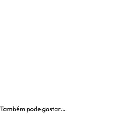
UNISSEXO
Anéis
Brincos
Colares
Pulseiras
-25%
Também pode gostar…