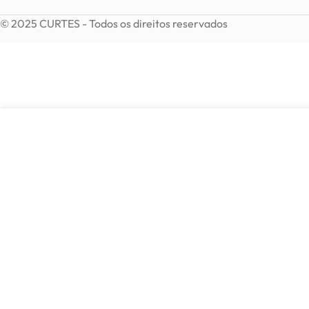
© 2025 CURTES - Todos os direitos reservados
6,90
€
Conjunto de caixa e cesto em tilob
Em stock