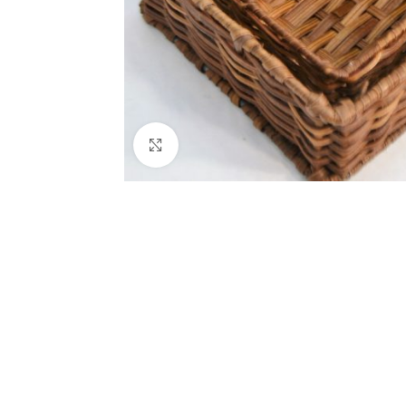
Click to enlarge
BIJUTARIA
Anéis
Brincos
Colares
Conjuntos
Pulseiras