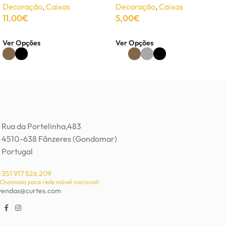
Decoração
,
Caixas
Decoração
,
Caixas
11,00
€
5,00
€
Ver Opções
Ver Opções
Rua da Portelinha,483
4510-638 Fânzeres (Gondomar)
Portugal
+351 917 526 209
(Chamada para rede móvel nacional)
vendas@curtes.com