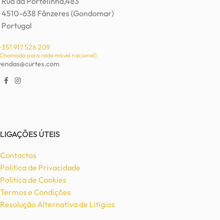
Rua da Portelinha,483
4510-638 Fânzeres (Gondomar)
Portugal
+351 917 526 209
(Chamada para rede móvel nacional)
vendas@curtes.com
LIGAÇÕES ÚTEIS
Contactos
Política de Privacidade
Política de Cookies
Termos e Condições
Resolução Alternativa de Litígios