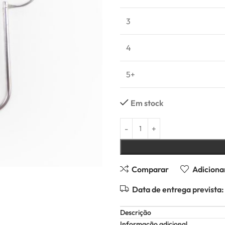
3
4
5+
Em stock
Comparar
Adicionar
Data de entrega prevista:
Descrição
Informação adicional