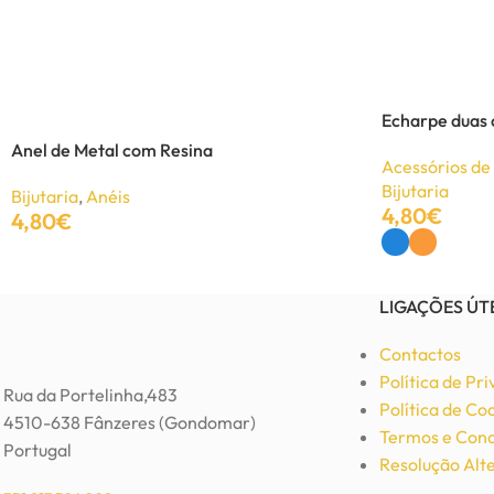
Colar vintage com pedra colorida
Bijutaria
,
Colares
Echarpe duas 
6,15
€
9,70
€
Anel de Metal com Resina
Acessórios d
Ver Opções
Bijutaria
Bijutaria
,
Anéis
4,80
€
4,80
€
Ver Opções
Adicionar
LIGAÇÕES ÚT
Contactos
Política de Pr
Rua da Portelinha,483
Política de Co
4510-638 Fânzeres (Gondomar)
Termos e Cond
Portugal
Resolução Alte