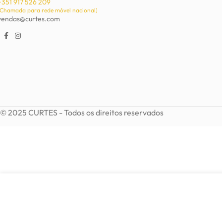
+351 917 526 209
(Chamada para rede móvel nacional)
vendas@curtes.com
© 2025 CURTES - Todos os direitos reservados
4,92
€
Brincos clip em prata
Em stock
AD