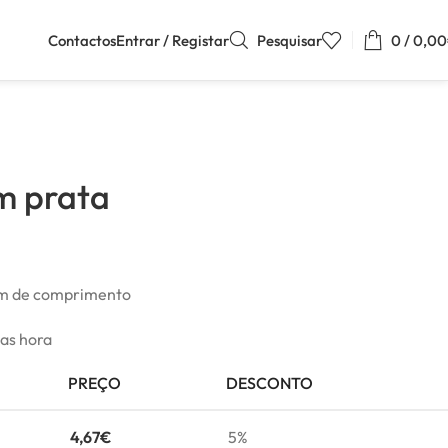
Contactos
Entrar / Registar
Pesquisar
0
/
0,00
em prata
cm de comprimento
mas hora
PREÇO
DESCONTO
4,67
€
5%