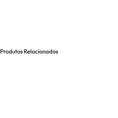
UNISSEXO
Anéis
Brincos
Colares
Pulseiras
Produtos Relacionados
-37%