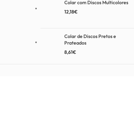
Colar com Discos Multicolores
12,18
€
Colar de Discos Pretos e
Prateados
8,61
€