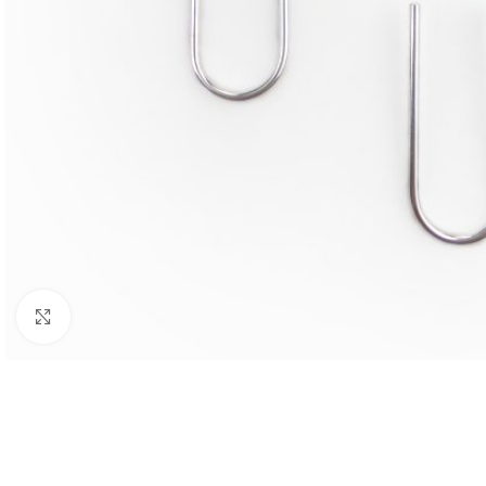
BIJUTARIA
Anéis
Brincos
Colares
Click to enlarge
Conjuntos
Pulseiras