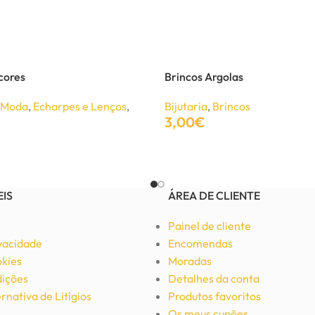
cores
Brincos Argolas
e Moda
,
Echarpes e Lenços
,
Bijutaria
,
Brincos
3,00
€
Adicionar
EIS
ÁREA DE CLIENTE
Painel de cliente
ivacidade
Encomendas
okies
Moradas
ições
Detalhes da conta
rnativa de Litígios
Produtos favoritos
Os meus cupões