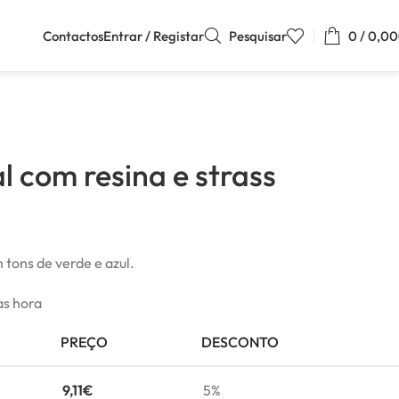
Contactos
Entrar / Registar
Pesquisar
0
/
0,00
l com resina e strass
tons de verde e azul.
as hora
PREÇO
DESCONTO
9,11
€
5%