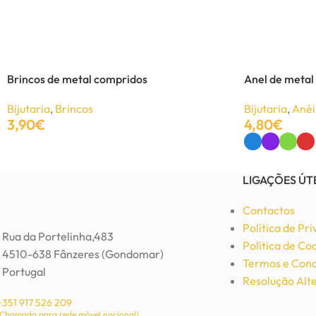
Colar Statement Preto
Bijutaria
,
Colares
7,20
€
Brincos de metal compridos
Anel de metal
12,00
€
Bijutaria
,
Brincos
Bijutaria
,
Anéi
Adicionar
3,90
€
4,80
€
Adicionar
Ver Opções
LIGAÇÕES ÚT
Contactos
Política de Pr
Rua da Portelinha,483
Política de Co
4510-638 Fânzeres (Gondomar)
Termos e Cond
Portugal
Resolução Alte
+351 917 526 209
(Chamada para rede móvel nacional)