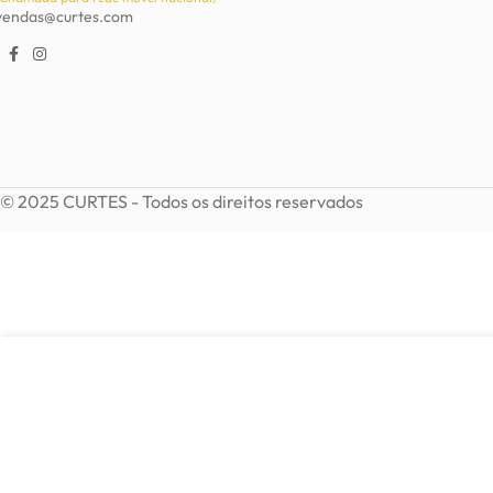
vendas@curtes.com
© 2025 CURTES - Todos os direitos reservados
9,59
€
Colar de metal com resina e strass
16,00
€
E