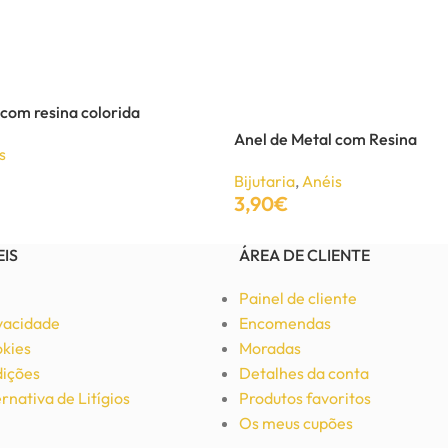
Brincos resina colorida
Bijutaria
,
Brincos
3,00
€
 com resina colorida
5,00
€
Anel de Metal com Resina
s
Ver Opções
Bijutaria
,
Anéis
3,90
€
Adicionar
EIS
ÁREA DE CLIENTE
Painel de cliente
ivacidade
Encomendas
okies
Moradas
ições
Detalhes da conta
rnativa de Litígios
Produtos favoritos
Os meus cupões