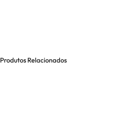
UNISSEXO
Anéis
Brincos
Colares
Pulseiras
Produtos Relacionados
-40%