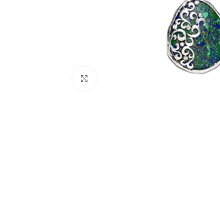
Click to enlarge
BIJUTARIA
Anéis
Brincos
Colares
Conjuntos
Pulseiras