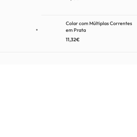
Colar com Múltiplas Correntes
em Prata
11,32
€