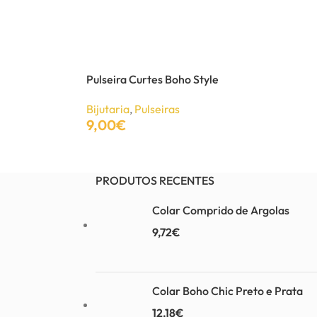
Colar vintage com pedra colorida
Bijutaria
,
Colares
6,15
€
Pulseira Curtes Boho Style
9,70
€
Bijutaria
,
Pulseiras
Ver Opções
9,00
€
Adicionar
PRODUTOS RECENTES
Colar Comprido de Argolas
9,72
€
Colar Boho Chic Preto e Prata
12,18
€