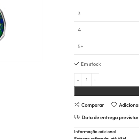
3
4
5+
Em stock
Comparar
Adicionar
Data de entrega prevista:
Informação adicional
Entrega estimada: até 48h!