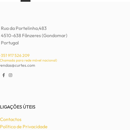
Rua da Portelinha,483
4510-638 Fânzeres (Gondomar)
Portugal
+351 917 526 209
(Chamada para rede móvel nacional)
vendas@curtes.com
LIGAÇÕES ÚTEIS
Contactos
Política de Privacidade