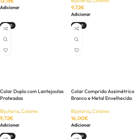
12,18
€
Bijutaria
,
Colares
9,72
€
Adicionar
Adicionar
NOVO
NOVO
Colar Duplo com Lantejoulas
Colar Comprido Assimétrico
Prateadas
Branco e Metal Envelhecido
Bijutaria
,
Colares
Bijutaria
,
Colares
9,72
€
16,00
€
Adicionar
Adicionar
NOVO
NOVO