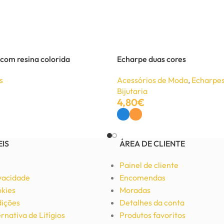
 com resina colorida
Echarpe duas cores
s
Acessórios de Moda
,
Echarpes
Bijutaria
4,80
€
Ver Opções
EIS
ÁREA DE CLIENTE
Painel de cliente
ivacidade
Encomendas
okies
Moradas
ições
Detalhes da conta
rnativa de Litígios
Produtos favoritos