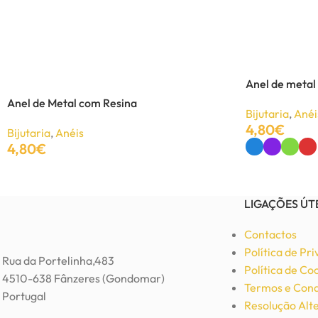
Conjunto árvore da vida em aço dourado
Bijutaria
,
Brincos
,
Colares
,
Conjuntos
4,92
€
9,84
€
Anel de metal
Anel de Metal com Resina
Bijutaria
,
Anéi
Adicionar
4,80
€
Bijutaria
,
Anéis
4,80
€
Ver Opções
Adicionar
LIGAÇÕES ÚT
Contactos
Política de Pr
Rua da Portelinha,483
Política de Co
4510-638 Fânzeres (Gondomar)
Termos e Cond
Portugal
Resolução Alte