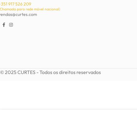
+351 917 526 209
(Chamada para rede móvel nacional)
vendas@curtes.com
© 2025 CURTES - Todos os direitos reservados
3,90
€
Anel em metal regulável e pedras acrílicas
6,15
€