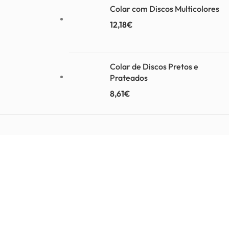
Colar com Discos Multicolores
12,18
€
Colar de Discos Pretos e
Prateados
8,61
€