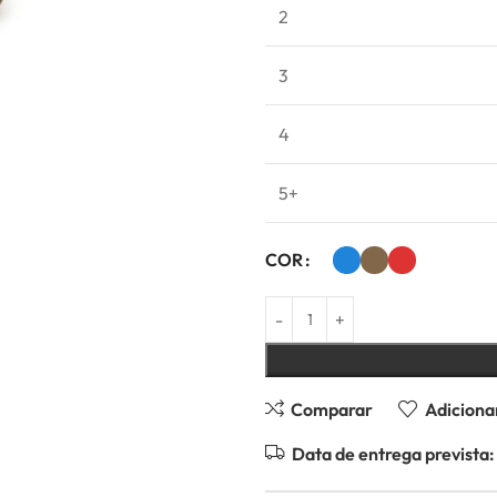
2
3
4
5+
COR
Comparar
Adicionar
Data de entrega prevista: