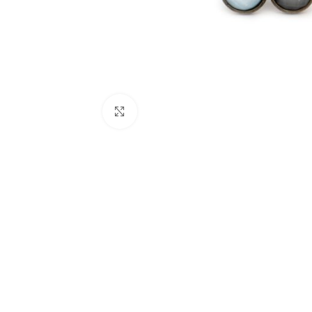
Click to enlarge
BIJUTARIA
Anéis
Brincos
Colares
Conjuntos
Pulseiras