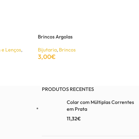
Brincos Argolas
 e Lenços
,
Bijutaria
,
Brincos
3,00
€
Adicionar
PRODUTOS RECENTES
Colar com Múltiplas Correntes
em Prata
11,32
€