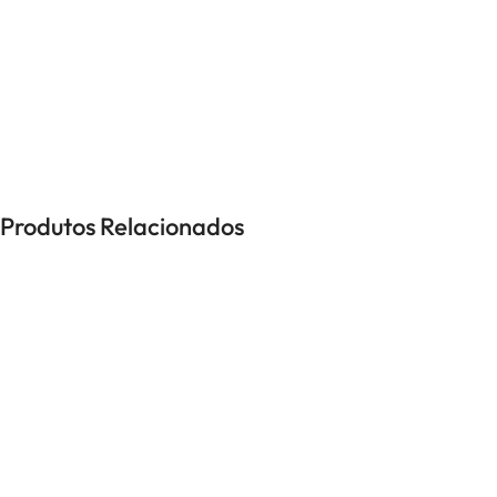
UNISSEXO
Anéis
Brincos
Colares
Pulseiras
Produtos Relacionados
-50%