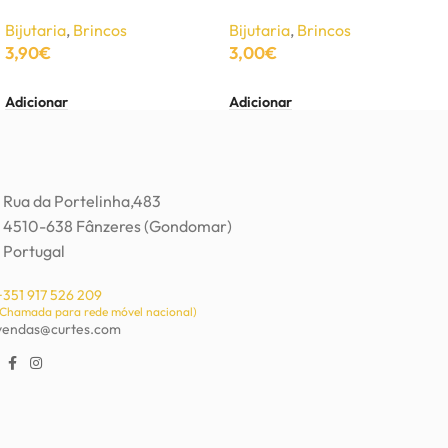
Bijutaria
,
Brincos
Bijutaria
,
Brincos
3,90
€
3,00
€
Adicionar
Adicionar
Rua da Portelinha,483
4510-638 Fânzeres (Gondomar)
Portugal
+351 917 526 209
(Chamada para rede móvel nacional)
vendas@curtes.com