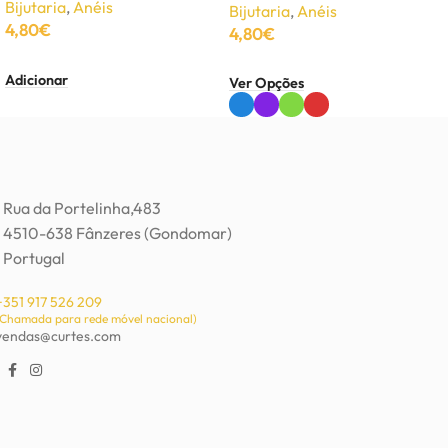
Bijutaria
,
Anéis
Bijutaria
,
Anéis
4,80
€
4,80
€
Adicionar
Ver Opções
Rua da Portelinha,483
4510-638 Fânzeres (Gondomar)
Portugal
+351 917 526 209
(Chamada para rede móvel nacional)
vendas@curtes.com