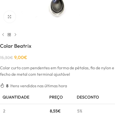
Click to enlarge
Colar Beatrix
9,00
€
15,30
€
Colar curto com pendentes em forma de pétalas, fio de nylon e
fecho de metal com terminal ajustável
8
Itens vendidos nas últimas hora
QUANTIDADE
PREÇO
DESCONTO
2
8,55
€
5%