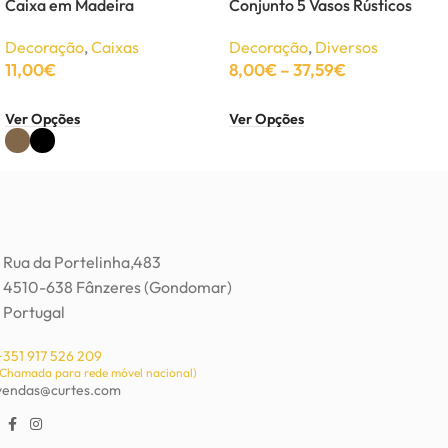
Caixa em Madeira
Conjunto 5 Vasos Rústicos
Decoração
,
Caixas
Decoração
,
Diversos
11,00
€
8,00
€
–
37,59
€
Ver Opções
Ver Opções
Rua da Portelinha,483
4510-638 Fânzeres (Gondomar)
Portugal
+351 917 526 209
(Chamada para rede móvel nacional)
vendas@curtes.com