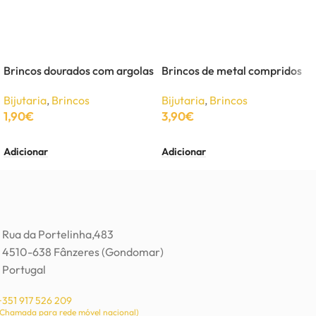
Brincos dourados com argolas
Brincos de metal compridos
Bijutaria
,
Brincos
Bijutaria
,
Brincos
1,90
€
3,90
€
Adicionar
Adicionar
Rua da Portelinha,483
4510-638 Fânzeres (Gondomar)
Portugal
+351 917 526 209
(Chamada para rede móvel nacional)