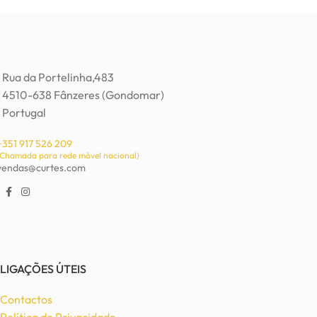
Rua da Portelinha,483
4510-638 Fânzeres (Gondomar)
Portugal
+351 917 526 209
(Chamada para rede móvel nacional)
vendas@curtes.com
LIGAÇÕES ÚTEIS
Contactos