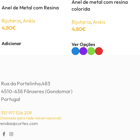
Anel de metal com resina
Anel de Metal com Resina
colorida
Bijutaria
,
Anéis
Bijutaria
,
Anéis
4,80
€
4,80
€
Adicionar
Ver Opções
Rua da Portelinha,483
4510-638 Fânzeres (Gondomar)
Portugal
+351 917 526 209
(Chamada para rede móvel nacional)
vendas@curtes.com