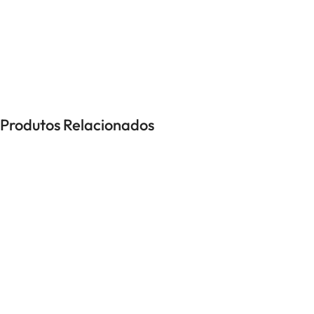
UNISSEXO
Anéis
Brincos
Colares
Pulseiras
Produtos Relacionados
-40%