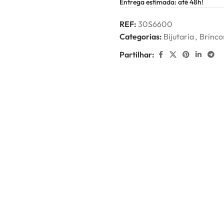
Entrega estimada: até 48h!
REF:
30S6600
Categorias:
Bijutaria
,
Brinco
Partilhar: