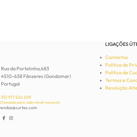
LIGAÇÕES ÚT
Contactos
Política de Pr
Rua da Portelinha,483
Política de Co
4510-638 Fânzeres (Gondomar)
Termos e Cond
Portugal
Resolução Alte
+351 917 526 209
(Chamada para rede móvel nacional)
vendas@curtes.com