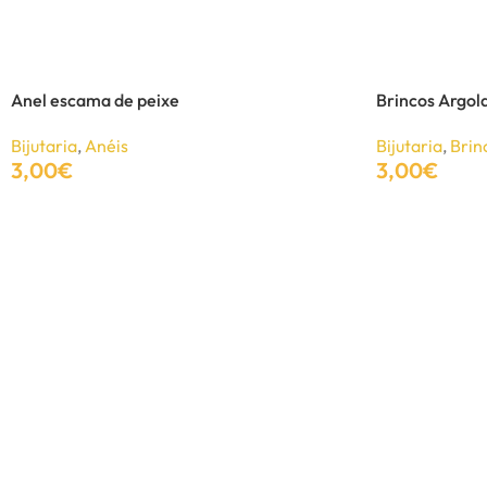
Brincos em forma de laço
Bijutaria
,
Brincos
Anel escama de peixe
Brincos Argol
4,20
€
7,00
€
Bijutaria
,
Anéis
Bijutaria
,
Brin
3,00
€
3,00
€
Adicionar
Adicionar
Adicionar