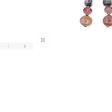
Click to enlarge
BIJUTARIA
Anéis
Brincos
Colares
Conjuntos
Pulseiras