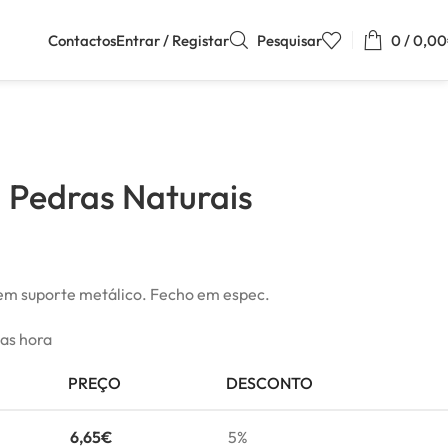
Contactos
Entrar / Registar
Pesquisar
0
/
0,00
d Pedras Naturais
 em suporte metálico. Fecho em espec.
mas hora
PREÇO
DESCONTO
6,65
€
5%