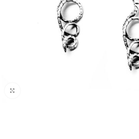
BIJUTARIA
Anéis
Brincos
Colares
Click to enlarge
Conjuntos
Pulseiras