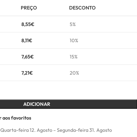
PREÇO
DESCONTO
8,55
€
5%
8,11
€
10%
7,65
€
15%
7,21
€
20%
ADICIONAR
 aos favoritos
Quarta-feira 12. Agosto – Segunda-feira 31. Agosto