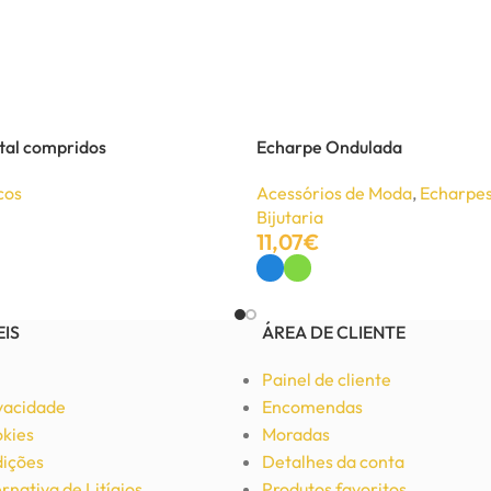
tal compridos
Echarpe Ondulada
cos
Acessórios de Moda
,
Echarpes
Bijutaria
11,07
€
Ver Opções
EIS
ÁREA DE CLIENTE
Painel de cliente
ivacidade
Encomendas
okies
Moradas
ições
Detalhes da conta
rnativa de Litígios
Produtos favoritos