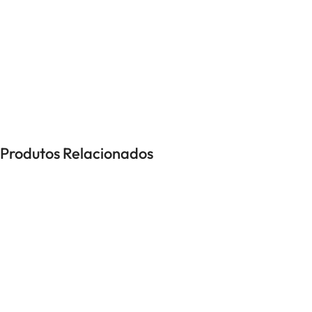
UNISSEXO
Anéis
Brincos
Colares
Pulseiras
Produtos Relacionados
-50%