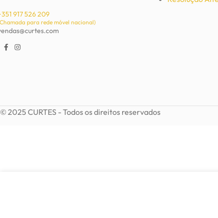
+351 917 526 209
(Chamada para rede móvel nacional)
vendas@curtes.com
© 2025 CURTES - Todos os direitos reservados
9,00
€
ADI
Brincos Snake prateados
Em stock