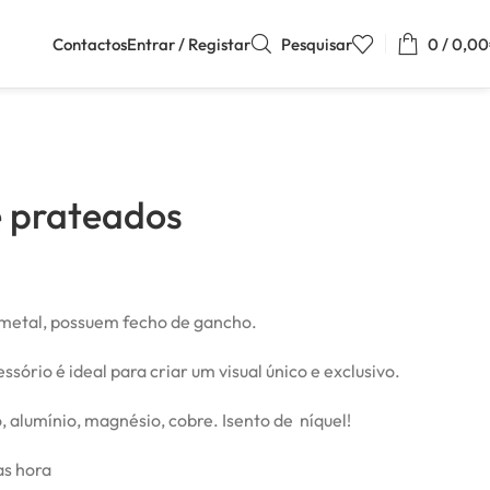
Contactos
Entrar / Registar
Pesquisar
0
/
0,00
e prateados
metal, possuem fecho de gancho.
sório é ideal para criar um visual único e exclusivo.
 alumínio, magnésio, cobre. Isento de níquel!
as hora