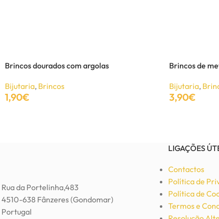
Anel de Metal Coração
Bijutaria
,
Anéis
5,50
€
11,00
€
Brincos dourados com argolas
Brincos de me
Adicionar
Bijutaria
,
Brincos
Bijutaria
,
Brin
1,90
€
3,90
€
Adicionar
Adicionar
LIGAÇÕES ÚT
Contactos
Política de Pr
Rua da Portelinha,483
Política de Co
4510-638 Fânzeres (Gondomar)
Termos e Cond
Portugal
Resolução Alte