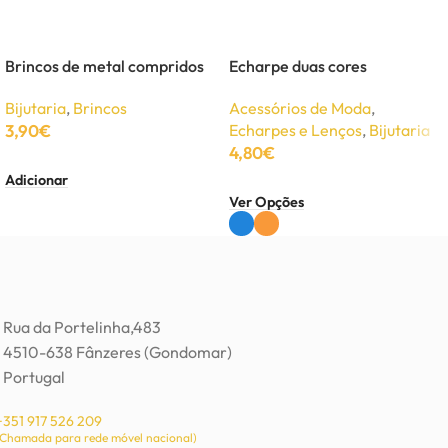
Brincos de metal compridos
Echarpe duas cores
Bijutaria
,
Brincos
Acessórios de Moda
,
3,90
€
Echarpes e Lenços
,
Bijutaria
4,80
€
Adicionar
Ver Opções
Rua da Portelinha,483
4510-638 Fânzeres (Gondomar)
Portugal
+351 917 526 209
(Chamada para rede móvel nacional)