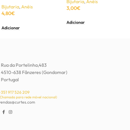
Bijutaria
,
Anéis
Bijutaria
,
Anéis
3,00
€
4,80
€
Adicionar
Adicionar
Rua da Portelinha,483
4510-638 Fânzeres (Gondomar)
Portugal
+351 917 526 209
(Chamada para rede móvel nacional)
vendas@curtes.com