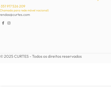
+351 917 526 209
(Chamada para rede móvel nacional)
vendas@curtes.com
© 2025 CURTES - Todos os direitos reservados
5,00
€
Brincos com gravura em prata
Em stock