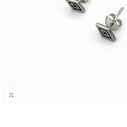
BIJUTARIA
Anéis
Brincos
Colares
Conjuntos
Click to enlarge
Pulseiras