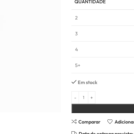
QUANTIDADE
2
3
4
5+
Em stock
Comparar
Adicionar
Data de entrega prevista: