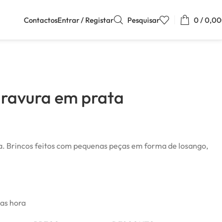
Contactos
Entrar / Registar
Pesquisar
0
/
0,00
gravura em prata
a. Brincos feitos com pequenas peças em forma de losango,
mas hora