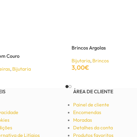
Brincos Argolas
 em Couro
Bijutaria
,
Brincos
3,00
€
eiras
,
Bijutaria
Adicionar
EIS
ÁREA DE CLIENTE
Painel de cliente
ivacidade
Encomendas
okies
Moradas
ições
Detalhes da conta
rnativa de Litígios
Produtos favoritos