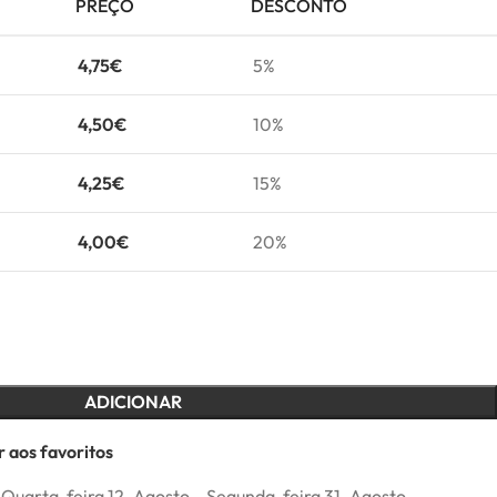
PREÇO
DESCONTO
4,75
€
5%
4,50
€
10%
4,25
€
15%
4,00
€
20%
ADICIONAR
 aos favoritos
Quarta-feira 12. Agosto – Segunda-feira 31. Agosto