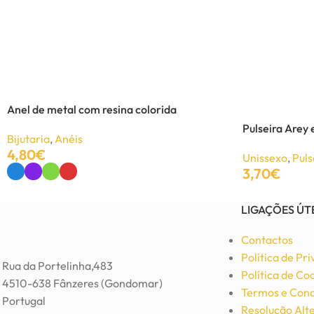
Colar colorido de metal
Bijutaria
,
Colares
2,10
€
3,50
€
Anel de metal com resina colorida
Ver Opções
Pulseira Arey
Bijutaria
,
Anéis
4,80
€
Unissexo
,
Puls
3,70
€
Ver Opções
Adicionar
LIGAÇÕES ÚT
Contactos
Política de Pr
Rua da Portelinha,483
Política de Co
4510-638 Fânzeres (Gondomar)
Termos e Cond
Portugal
Resolução Alte