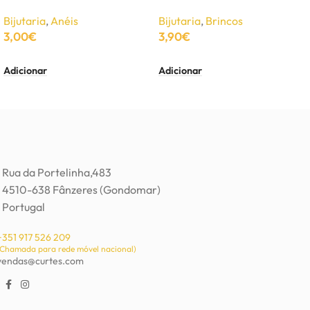
Bijutaria
,
Anéis
Bijutaria
,
Brincos
3,00
€
3,90
€
Adicionar
Adicionar
Rua da Portelinha,483
4510-638 Fânzeres (Gondomar)
Portugal
+351 917 526 209
(Chamada para rede móvel nacional)
vendas@curtes.com