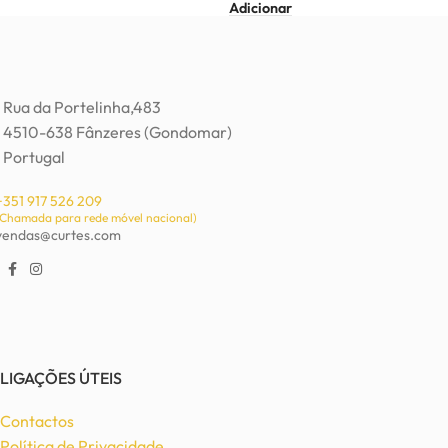
Adicionar
Rua da Portelinha,483
4510-638 Fânzeres (Gondomar)
Portugal
+351 917 526 209
(Chamada para rede móvel nacional)
vendas@curtes.com
LIGAÇÕES ÚTEIS
Contactos
Política de Privacidade