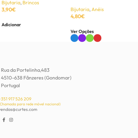
Bijutaria
,
Brincos
3,90
€
Bijutaria
,
Anéis
4,80
€
Adicionar
Ver Opções
Rua da Portelinha,483
4510-638 Fânzeres (Gondomar)
Portugal
+351 917 526 209
(Chamada para rede móvel nacional)
vendas@curtes.com