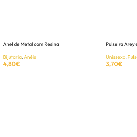
Pulseira vintage com pedra colorida
Bijutaria
,
Pulseiras
7,38
€
12,00
€
Anel de Metal com Resina
Pulseira Arey
Ver Opções
Bijutaria
,
Anéis
Unissexo
,
Puls
4,80
€
3,70
€
Adicionar
Adicionar