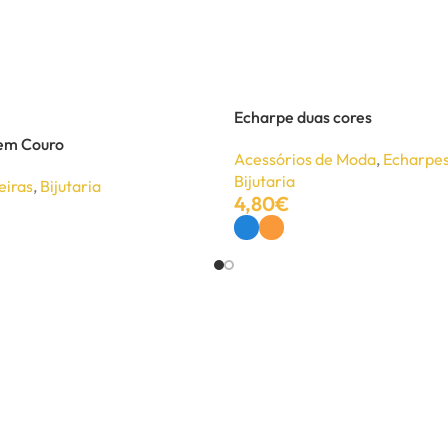
Echarpe duas cores
 em Couro
Acessórios de Moda
,
Echarpes
Bijutaria
eiras
,
Bijutaria
4,80
€
Ver Opções