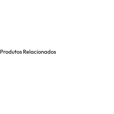
UNISSEXO
Anéis
Brincos
Colares
Pulseiras
Produtos Relacionados
-38%