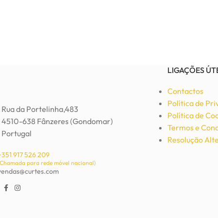
LIGAÇÕES ÚT
Contactos
Política de Pr
Rua da Portelinha,483
Política de Co
4510-638 Fânzeres (Gondomar)
Termos e Cond
Portugal
Resolução Alte
+351 917 526 209
(Chamada para rede móvel nacional)
vendas@curtes.com