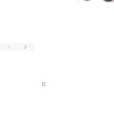
BIJUTARIA
Anéis
Brincos
Colares
Conjuntos
Click to enlarge
Pulseiras