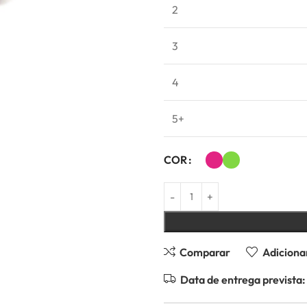
2
3
4
5+
COR
Comparar
Adicionar
Data de entrega prevista: