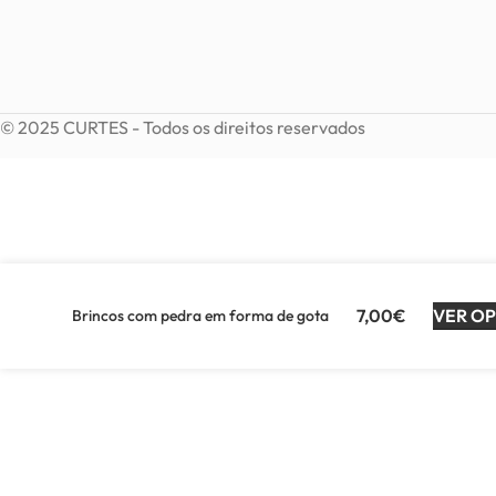
© 2025 CURTES - Todos os direitos reservados
7,00
€
VER O
Brincos com pedra em forma de gota