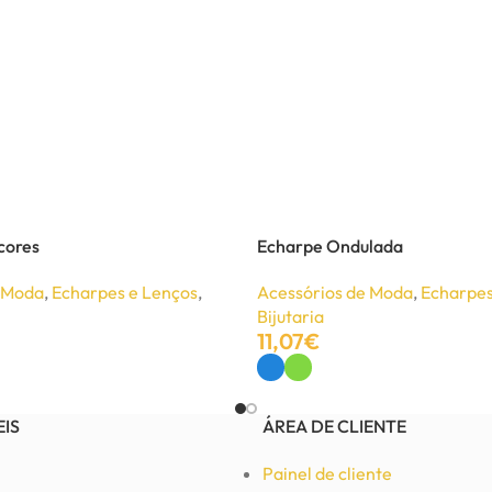
cores
Echarpe Ondulada
e Moda
,
Echarpes e Lenços
,
Acessórios de Moda
,
Echarpes
Bijutaria
11,07
€
Ver Opções
EIS
ÁREA DE CLIENTE
Painel de cliente