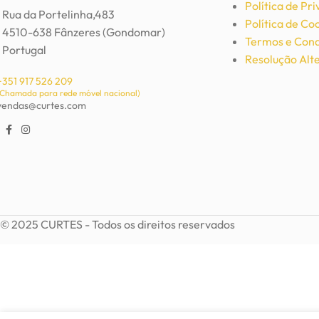
Política de Pr
Rua da Portelinha,483
Política de Co
4510-638 Fânzeres (Gondomar)
Brincos prateados às listras
Termos e Cond
Portugal
Resolução Alte
Bijutaria
,
Brincos
3,69
€
6,15
€
+351 917 526 209
(Chamada para rede móvel nacional)
vendas@curtes.com
Adicionar
© 2025 CURTES - Todos os direitos reservados