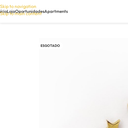
Skip to navigation
nício
Loja
Oportunidades
Apartments
Skip to main content
ESGOTADO