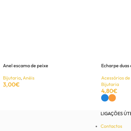
UNISSEXO
Anéis
Brincos
Colares
Pulseiras
Anel escama de peixe
Echarpe duas 
-40%
Bijutaria
,
Anéis
Acessórios d
3,00
€
Bijutaria
4,80
€
Adicionar
Ver Opções
LIGAÇÕES ÚT
Contactos