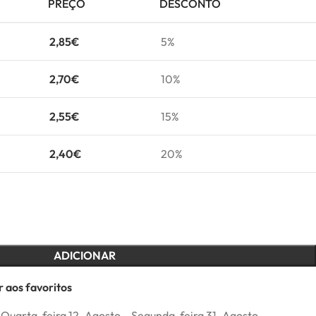
PREÇO
DESCONTO
2,85
€
5%
2,70
€
10%
2,55
€
15%
2,40
€
20%
ADICIONAR
 aos favoritos
Quarta-feira 12. Agosto – Segunda-feira 31. Agosto