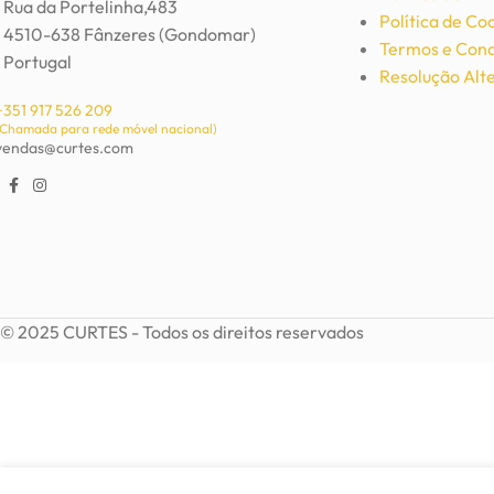
Rua da Portelinha,483
Política de Co
4510-638 Fânzeres (Gondomar)
Termos e Cond
Portugal
Resolução Alte
+351 917 526 209
(Chamada para rede móvel nacional)
vendas@curtes.com
© 2025 CURTES - Todos os direitos reservados