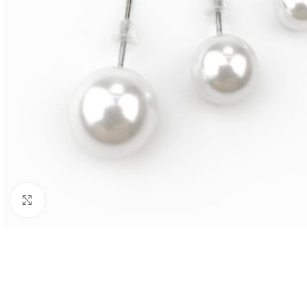
BIJUTARIA
Anéis
Brincos
Colares
Click to enlarge
Conjuntos
Pulseiras