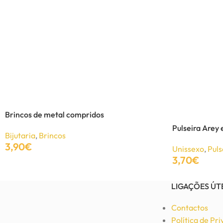
Brincos de metal compridos
Pulseira Arey
Bijutaria
,
Brincos
3,90
€
Unissexo
,
Puls
3,70
€
Adicionar
Adicionar
LIGAÇÕES ÚT
Contactos
Política de Pr