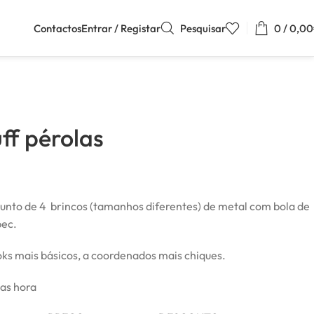
Contactos
Entrar / Registar
Pesquisar
0
/
0,00
ff pérolas
njunto de 4 brincos (tamanhos diferentes) de metal com bola de
pec.
oks mais básicos, a coordenados mais chiques.
mas hora