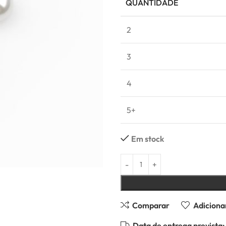
QUANTIDADE
2
3
4
5+
Em stock
Comparar
Adicionar
Data de entrega prevista: