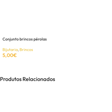
Brincos bola prateada em aço
Unissexo
,
Brincos
,
Bijutaria
,
Brincos
2,46
€
3,80
€
Conjunto brincos pérolas
Adicionar
Bijutaria
,
Brincos
5,00
€
Adicionar
Produtos Relacionados