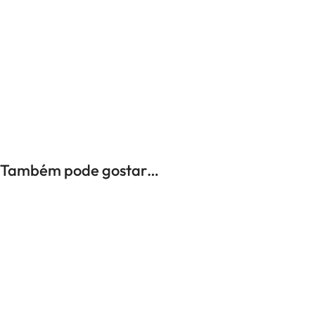
UNISSEXO
Anéis
Brincos
Colares
Pulseiras
Também pode gostar…
-35%