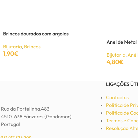
Anel de Metal Coração
Bijutaria
,
Anéis
Brincos dourados com argolas
5,50
€
11,00
€
Anel de Metal
Bijutaria
,
Brincos
Adicionar
1,90
€
Bijutaria
,
Anéi
4,80
€
Adicionar
Adicionar
LIGAÇÕES ÚT
Contactos
Política de Pr
Rua da Portelinha,483
Política de Co
4510-638 Fânzeres (Gondomar)
Termos e Cond
Portugal
Resolução Alte
+351 917 526 209