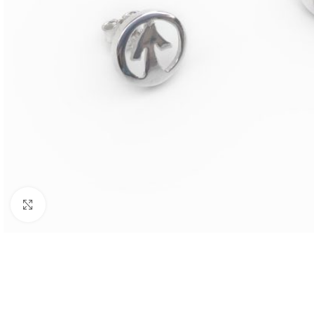
BIJUTARIA
Anéis
Brincos
Colares
Click to enlarge
Conjuntos
Pulseiras