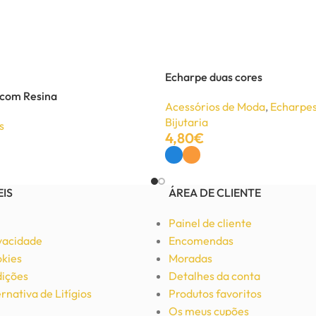
Echarpe duas cores
 com Resina
Acessórios de Moda
,
Echarpes
Bijutaria
s
4,80
€
Ver Opções
EIS
ÁREA DE CLIENTE
Painel de cliente
ivacidade
Encomendas
okies
Moradas
ições
Detalhes da conta
rnativa de Litígios
Produtos favoritos
Os meus cupões