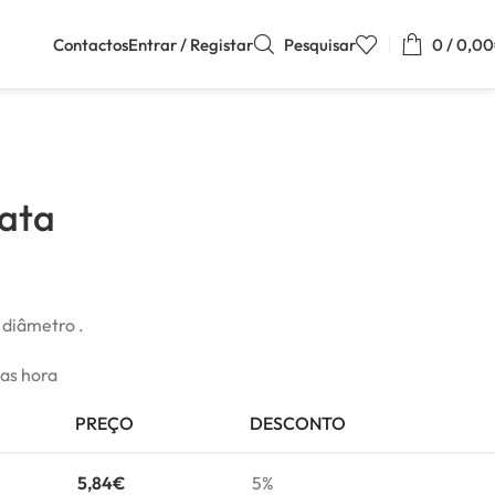
Contactos
Entrar / Registar
Pesquisar
0
/
0,00
rata
 diâmetro .
mas hora
PREÇO
DESCONTO
5,84
€
5%