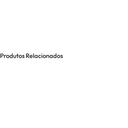
UNISSEXO
Anéis
Brincos
Colares
Pulseiras
Produtos Relacionados
-50%