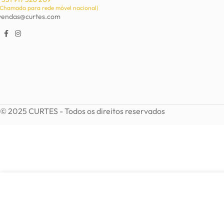
(Chamada para rede móvel nacional)
vendas@curtes.com
© 2025 CURTES - Todos os direitos reservados
6,15
€
Brincos em prata
Em stock
ADICI