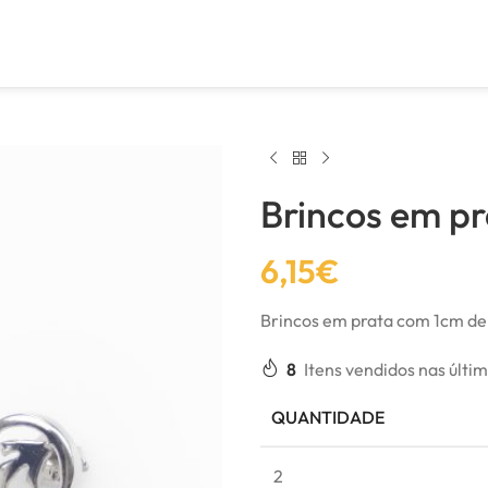
Brincos em p
6,15
€
Brincos em prata com 1cm de
8
Itens vendidos nas últi
QUANTIDADE
2