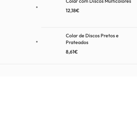
Colar com Discos Multicolores
12,18
€
Colar de Discos Pretos e
Prateados
8,61
€