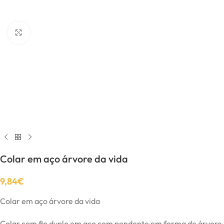
Click to enlarge
Colar em aço árvore da vida
9,84
€
Colar em aço árvore da vida
Colar com fio duplo em aço com pendente em forma de árvore