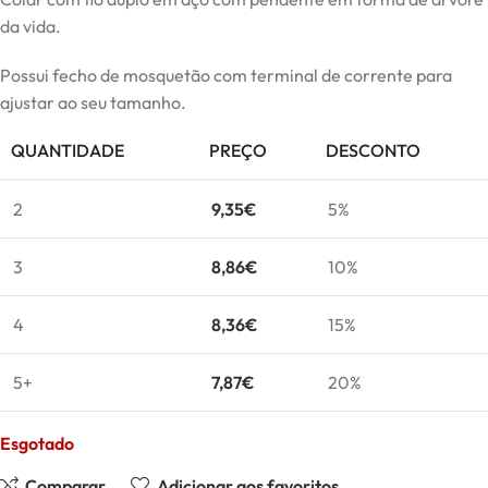
da vida.
Possui fecho de mosquetão com terminal de corrente para
ajustar ao seu tamanho.
QUANTIDADE
PREÇO
DESCONTO
2
9,35
€
5%
3
8,86
€
10%
4
8,36
€
15%
5+
7,87
€
20%
Esgotado
Comparar
Adicionar aos favoritos