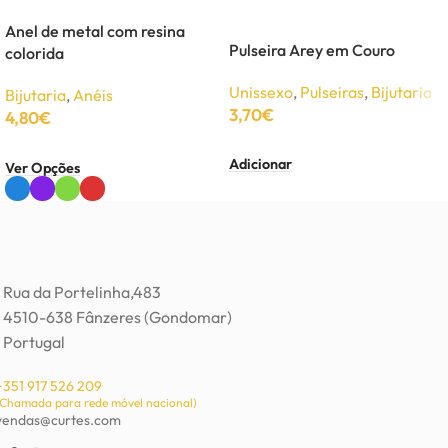
Anel de metal com resina
Pulseira Arey em Couro
colorida
Unissexo
,
Pulseiras
,
Bijutaria
Bijutaria
,
Anéis
3,70
€
4,80
€
Adicionar
Ver Opções
Rua da Portelinha,483
4510-638 Fânzeres (Gondomar)
Portugal
+351 917 526 209
(Chamada para rede móvel nacional)
vendas@curtes.com