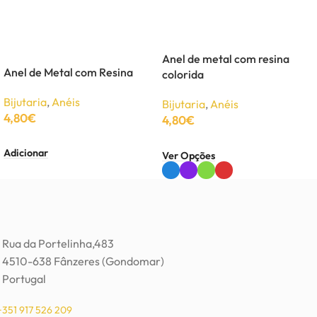
Anel de metal com resina
Anel de Metal com Resina
colorida
Bijutaria
,
Anéis
Bijutaria
,
Anéis
4,80
€
4,80
€
Adicionar
Ver Opções
Rua da Portelinha,483
4510-638 Fânzeres (Gondomar)
Portugal
+351 917 526 209