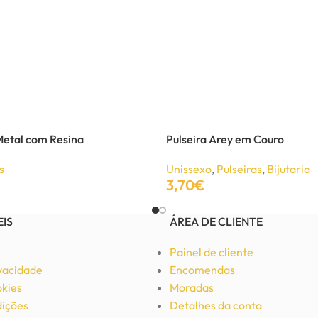
Metal com Resina
Pulseira Arey em Couro
s
Unissexo
,
Pulseiras
,
Bijutaria
3,70
€
Adicionar
EIS
ÁREA DE CLIENTE
Painel de cliente
ivacidade
Encomendas
okies
Moradas
ições
Detalhes da conta