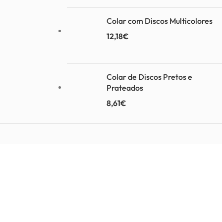
Colar com Discos Multicolores
12,18
€
Colar de Discos Pretos e
Prateados
8,61
€