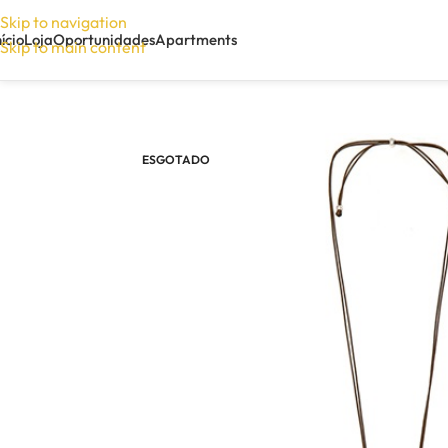
Skip to navigation
nício
Loja
Oportunidades
Apartments
Skip to main content
ESGOTADO