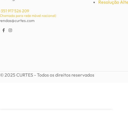
Resolução Alte
+351 917 526 209
Brincos Dakia em metal
(Chamada para rede móvel nacional)
vendas@curtes.com
Bijutaria
,
Brincos
6,15
€
8,50
€
Adicionar
© 2025 CURTES - Todos os direitos reservados
VER OPÇÕES
Colar espiral