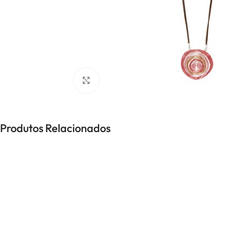
Click to enlarge
BIJUTARIA
Anéis
Brincos
Produtos Relacionados
Colares
Conjuntos
Pulseiras