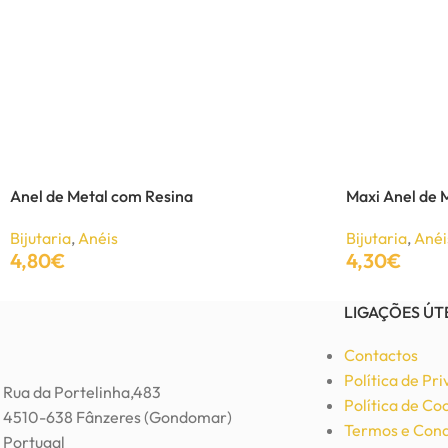
UNISSEXO
Anéis
Brincos
Colares
Pulseiras
Anel de Metal com Resina
Maxi Anel de 
Bijutaria
,
Anéis
Bijutaria
,
Anéi
-28%
4,80
€
4,30
€
Adicionar
Adicionar
LIGAÇÕES ÚT
Contactos
Política de Pr
Rua da Portelinha,483
Política de Co
4510-638 Fânzeres (Gondomar)
Termos e Cond
Portugal