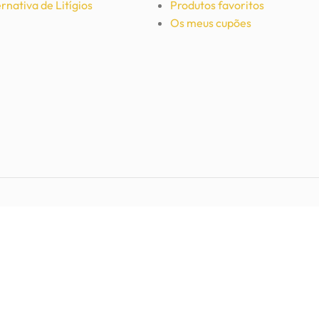
rnativa de Litígios
Produtos favoritos
Os meus cupões